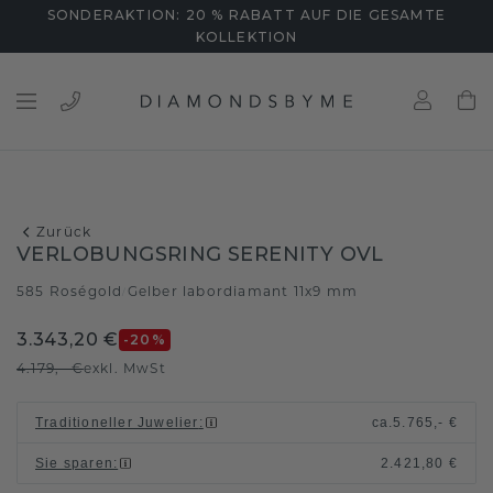
SONDERAKTION: 20 % RABATT AUF DIE GESAMTE
KOLLEKTION
Zurück
VERLOBUNGSRING SERENITY OVL
585 Roségold
Gelber labordiamant 11x9 mm
/
3.343,20 €
-20
%
4.179,- €
exkl. MwSt
Traditioneller Juwelier
:
ca.
5.765,- €
Sie sparen
:
2.421,80 €