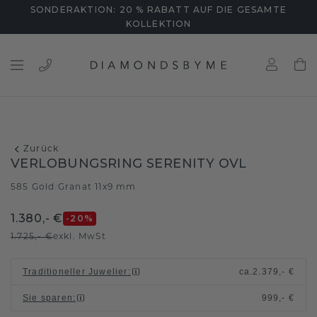
SONDERAKTION: 20 % RABATT AUF DIE GESAMTE
KOLLEKTION
Zurück
VERLOBUNGSRING SERENITY OVL
585 Gold
Granat 11x9 mm
/
1.380,- €
-20
%
1.725,- €
exkl. MwSt
Traditioneller Juwelier
:
ca.
2.379,- €
Sie sparen
:
999,- €