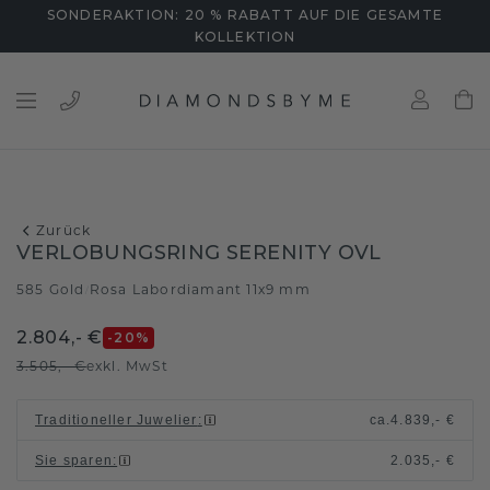
SONDERAKTION: 20 % RABATT AUF DIE GESAMTE
KOLLEKTION
Zurück
VERLOBUNGSRING SERENITY OVL
585 Gold
Rosa Labordiamant 11x9 mm
/
2.804,- €
-20
%
3.505,- €
exkl. MwSt
Traditioneller Juwelier
:
ca.
4.839,- €
Sie sparen
:
2.035,- €