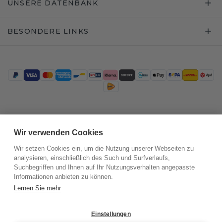
UNSERE DATENBANK
BESONDERE LINKS
Trustpilot
Wir verwenden Cookies
Wir setzen Cookies ein, um die Nutzung unserer Webseiten zu
analysieren, einschließlich des Such und Surfverlaufs,
Suchbegriffen und Ihnen auf Ihr Nutzungsverhalten angepasste
Informationen anbieten zu können.
Lernen Sie mehr
Einstellungen
©
2026
.
DiamondsByMe