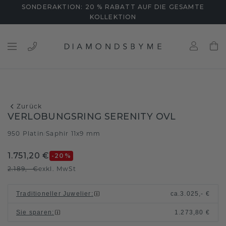
SONDERAKTION: 20 % RABATT AUF DIE GESAMTE
KOLLEKTION
Zurück
VERLOBUNGSRING SERENITY OVL
950 Platin
Saphir 11x9 mm
/
1.751,20 €
-20
%
2.189,- €
exkl. MwSt
Traditioneller Juwelier
:
ca.
3.025,- €
Sie sparen
:
1.273,80 €