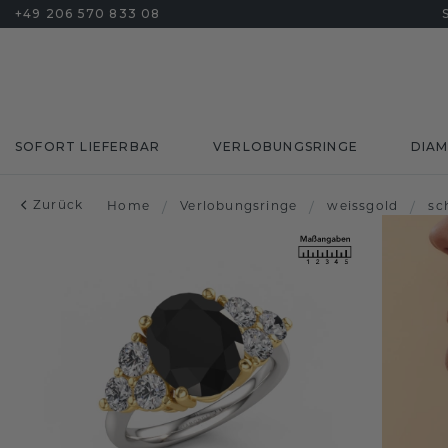
+49 206 570 833 08
SOFORT LIEFERBAR
VERLOBUNGSRINGE
DIA
Zurück
Home
/
Verlobungsringe
/
weissgold
/
sc