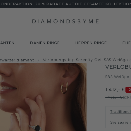
SONDERAKTION: 20 % RABATT AUF DIE GESAMTE KOLLEKTIO
MANTEN
DAMEN RINGE
HERREN RINGE
EHE
Verlobungsring Serenity OVL 585 Weißgol
hwarzer diamant
/
VERLOBU
585 Weißgo
1.412,- €
-
1.765,- €
exk
Traditione
Sie spare