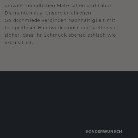
umweltfreundlichen Materialien und Labor
Diamanten aus. Unsere erfahrenen
Goldschmiede verbinden Nachhaltigkeit mit
beispielloser Handwerkskunst und stellen so
sicher, dass Ihr Schmuck ebenso ethisch wie
exquisit ist.
SONDERWUNSCH