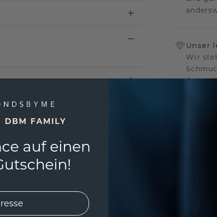
andersw
Unser 
Wir ste
Schmuck
Garanti
keine 
E DBM FAMILY
ce auf einen
EINZIG
utschein!
3D MU
Wollen
würde 