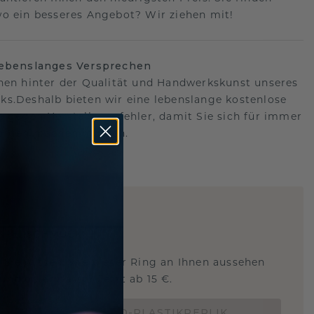
o ein besseres Angebot? Wir ziehen mit!
lebenslanges Versprechen
hen hinter der Qualität und Handwerkskunst unseres
s.Deshalb bieten wir eine lebenslange kostenlose
e gegen Herstellungsfehler, damit Sie sich für immer
Sorgen machen müssen.
ARTIG
!
STERSCHMUCK
 Sie wissen, wie dieser Ring an Ihnen aussehen
und ob er passt? Jetzt ab 15 €.
BESTELLE EINE 3D-PLASTIKREPLIK