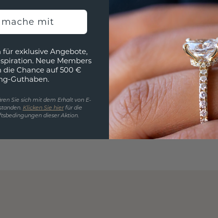
h mache mit
 für exklusive Angebote,
nspiration. Neue Members
h die Chance auf 500 €
ng-Guthaben.
ren Sie sich mit dem Erhalt von E-
standen.
Klicken Sie hier
für die
tsbedingungen dieser Aktion.