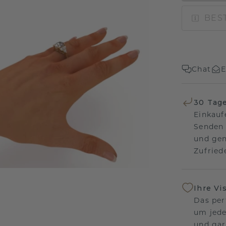
BEST
Chat
E
30 Tag
Einkauf
Senden 
und gen
Zufriede
Ihre Vi
Das per
um jede
und gar