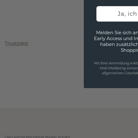
Ja, ic
Melden Sie sich an
Early Access und I
Trustpilot
haben zusätzlic
Shoppi
Mit Ihrer Anmeldung erklä
Mail-Marketing einver
allgemeinen Geschäf
Die Geschichte hinter Ihrem Schatz