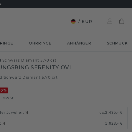
N
/
EUR
RINGE
OHRRINGE
ANHÄNGER
SCHMUCK
d Schwarz Diamant 5.70 crt
NGSRING SERENITY OVL
ld
Schwarz Diamant 5.70 crt
/
20
%
l. MwSt
ller Juwelier
:
ca.
2.435,- €
n
:
1.023,- €