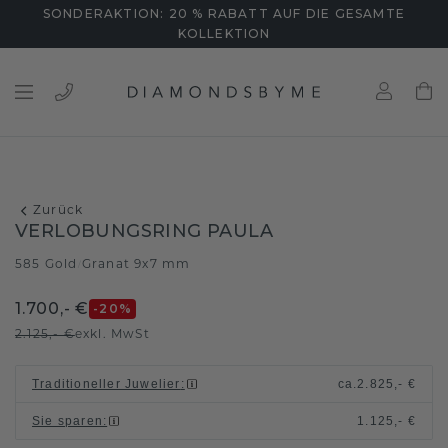
SONDERAKTION: 20 % RABATT AUF DIE GESAMTE
KOLLEKTION
Zurück
VERLOBUNGSRING PAULA
585 Gold
Granat 9x7 mm
/
1.700,- €
-20
%
2.125,- €
exkl. MwSt
Traditioneller Juwelier
:
ca.
2.825,- €
Sie sparen
:
1.125,- €