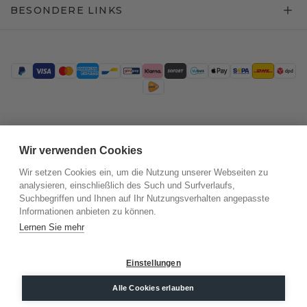
BESONDERE LINKS
Trustpilot
Wir verwenden Cookies
Wir setzen Cookies ein, um die Nutzung unserer Webseiten zu
analysieren, einschließlich des Such und Surfverlaufs,
Suchbegriffen und Ihnen auf Ihr Nutzungsverhalten angepasste
Informationen anbieten zu können.
Lernen Sie mehr
Einstellungen
©
2026
.
DiamondsByMe
Alle Cookies erlauben
Datenschutz
AGB
Impressum