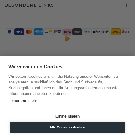
BESONDERE LINKS
Trustpilot
Wir verwenden Cookies
Wir setzen Cookies ein, um die Nutzung unserer Webseiten zu
analysieren, einschließlich des Such und Surfverlaufs,
Suchbegriffen und Ihnen auf Ihr Nutzungsverhalten angepasste
Informationen anbieten zu können.
Lernen Sie mehr
Einstellungen
©
2026
.
DiamondsByMe
Datenschutz
AGB
Impressum
Alle Cookies erlauben