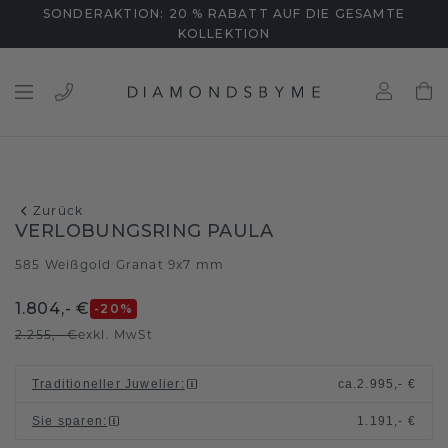
SONDERAKTION: 20 % RABATT AUF DIE GESAMTE
KOLLEKTION
Zurück
VERLOBUNGSRING PAULA
585 Weißgold
Granat 9x7 mm
/
1.804,- €
-20
%
2.255,- €
exkl. MwSt
Traditioneller Juwelier
:
ca.
2.995,- €
Sie sparen
:
1.191,- €