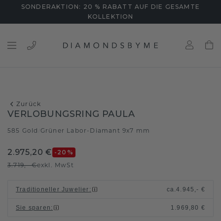
SONDERAKTION: 20 % RABATT AUF DIE GESAMTE
KOLLEKTION
Zurück
VERLOBUNGSRING PAULA
585 Gold
Grüner Labor-Diamant 9x7 mm
/
2.975,20 €
-20
%
3.719,- €
exkl. MwSt
Traditioneller Juwelier
:
ca.
4.945,- €
Sie sparen
:
1.969,80 €