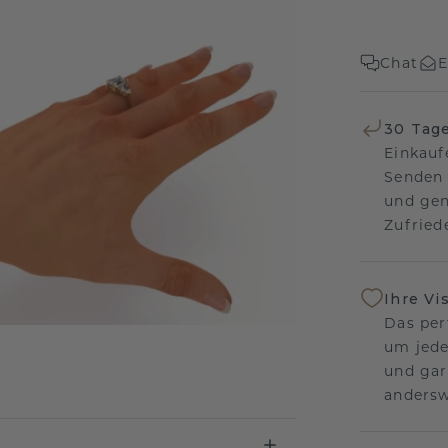
Chat
E
30 Tag
Einkauf
Senden 
und gen
Zufriede
Ihre Vi
Das per
um jede
und gar
andersw