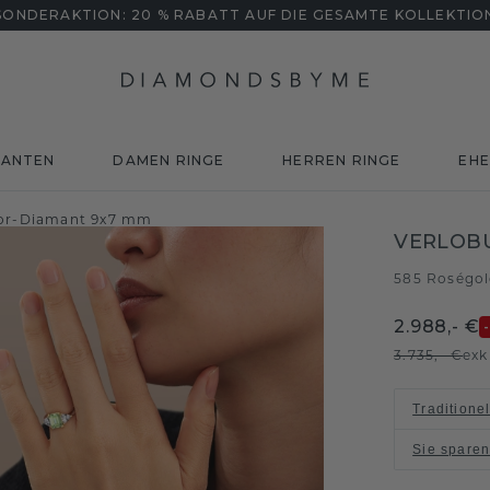
SONDERAKTION: 20 % RABATT AUF DIE GESAMTE KOLLEKTIO
MANTEN
DAMEN RINGE
HERREN RINGE
EHE
bor-Diamant 9x7 mm
VERLOB
585 Roségo
2.988,- €
3.735,- €
exk
Traditione
Sie spare