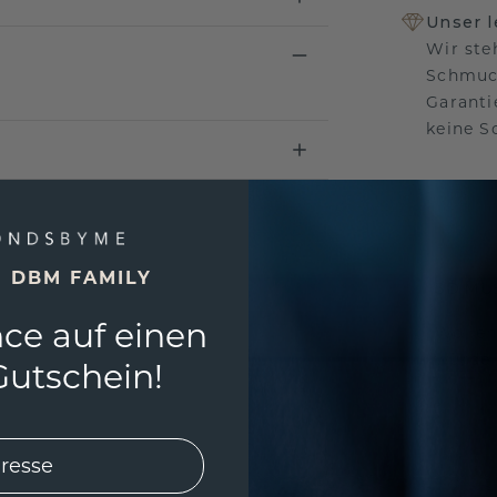
Unser 
Wir ste
Schmuck
Garanti
keine 
EINZIG
E DBM FAMILY
3D MU
ce auf einen
Wollen
würde 
utschein!