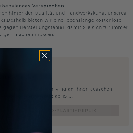
lebenslanges Versprechen
hen hinter der Qualität und Handwerkskunst unseres
s.Deshalb bieten wir eine lebenslange kostenlose
e gegen Herstellungsfehler, damit Sie sich für immer
Sorgen machen müssen.
ARTIG
!
STERSCHMUCK
 Sie wissen, wie dieser Ring an Ihnen aussehen
und ob er passt? Jetzt ab 15 €.
BESTELLE EINE 3D-PLASTIKREPLIK