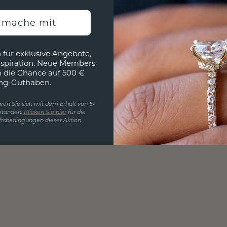
h mache mit
 für exklusive Angebote,
nspiration. Neue Members
h die Chance auf 500 €
ng-Guthaben.
ren Sie sich mit dem Erhalt von E-
standen.
Klicken Sie hier
für die
tsbedingungen dieser Aktion.