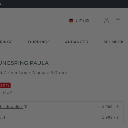
N
/
EUR
RINGE
OHRRINGE
ANHÄNGER
SCHMUCK
UNGSRING PAULA
ld
Grüner Labor-Diamant 9x7 mm
/
-20
%
l. MwSt
ller Juwelier
:
ca.
4.969,- €
n
:
1.981,- €