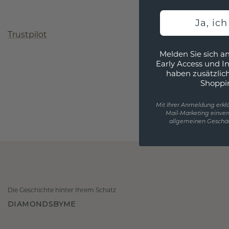
Ja, ic
Trustpilot
Melden Sie sich an
Early Access und I
haben zusätzlic
Shoppi
Mit Ihrer Anmeldung erklä
Mail-Marketing einver
allgemeinen Geschäf
Die Geschichte hinter Ihrem Schatz
DIAMONDSBYME