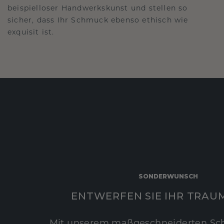
beispielloser Handwerkskunst und stellen so
sicher, dass Ihr Schmuck ebenso ethisch wie
exquisit ist.
SONDERWUNSCH
ENTWERFEN SIE IHR TRAU
Mit unserem maßgeschneiderten Sc