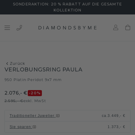
SONDERAKTION: 20 % RABATT AUF DIE GESAMTE
KOLLEKTION
Zurück
VERLOBUNGSRING PAULA
950 Platin
Peridot 9x7 mm
/
2.076,- €
-20
%
2.595,- €
exkl. MwSt
Traditioneller Juwelier
:
ca.
3.449,- €
Sie sparen
:
1.373,- €