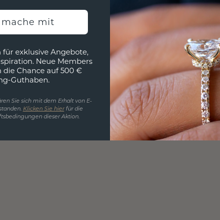
h mache mit
 für exklusive Angebote,
nspiration. Neue Members
h die Chance auf 500 €
ng-Guthaben.
ren Sie sich mit dem Erhalt von E-
standen.
Klicken Sie hier
für die
tsbedingungen dieser Aktion.