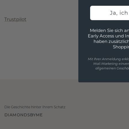
Ja, ic
Trustpilot
Melden Sie sich an
Early Access und I
haben zusätzlic
Shoppi
Mit Ihrer Anmeldung erklä
Mail-Marketing einver
allgemeinen Geschäf
Die Geschichte hinter Ihrem Schatz
DIAMONDSBYME