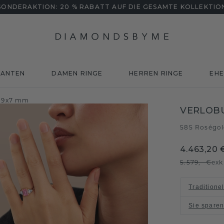
SONDERAKTION: 20 % RABATT AUF DIE GESAMTE KOLLEKTIO
MANTEN
DAMEN RINGE
HERREN RINGE
EHE
r 9x7 mm
VERLOB
585 Roségo
4.463,20 
5.579,- €
exk
Traditione
Sie spare