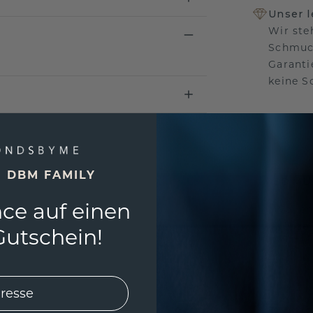
Unser 
Wir ste
Schmuck
Garanti
keine 
EINZIG
E DBM FAMILY
3D MU
ce auf einen
Wollen
würde 
utschein!