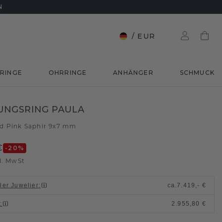
N
/
EUR
RINGE
OHRRINGE
ANHÄNGER
SCHMUCK
UNGSRING PAULA
ld
Pink Saphir 9x7 mm
/
€
-20
%
l. MwSt
ller Juwelier
:
ca.
7.419,- €
n
:
2.955,80 €