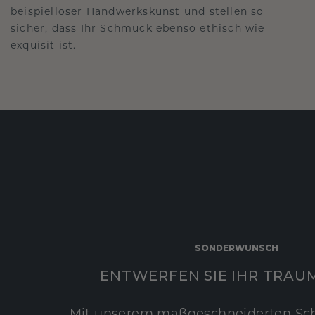
beispielloser Handwerkskunst und stellen so
sicher, dass Ihr Schmuck ebenso ethisch wie
exquisit ist.
SONDERWUNSCH
ENTWERFEN SIE IHR TRAU
Mit unserem maßgeschneiderten Sc