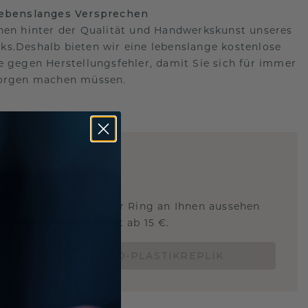
lebenslanges Versprechen
hen hinter der Qualität und Handwerkskunst unseres
s.Deshalb bieten wir eine lebenslange kostenlose
e gegen Herstellungsfehler, damit Sie sich für immer
Sorgen machen müssen.
ARTIG
!
STERSCHMUCK
 Sie wissen, wie dieser Ring an Ihnen aussehen
und ob er passt? Jetzt ab 15 €.
BESTELLE EINE 3D-PLASTIKREPLIK