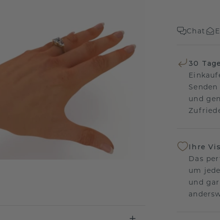
Chat
E
30 Tag
Einkauf
Senden 
und gen
Zufriede
Ihre Vi
Das per
um jede
und gar
andersw