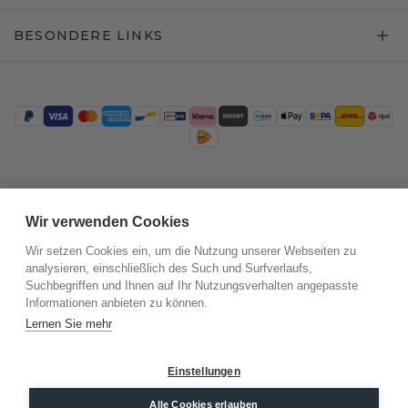
BESONDERE LINKS
Trustpilot
Wir verwenden Cookies
Wir setzen Cookies ein, um die Nutzung unserer Webseiten zu
analysieren, einschließlich des Such und Surfverlaufs,
Suchbegriffen und Ihnen auf Ihr Nutzungsverhalten angepasste
Informationen anbieten zu können.
Lernen Sie mehr
Einstellungen
©
2026
.
DiamondsByMe
Alle Cookies erlauben
Datenschutz
AGB
Impressum