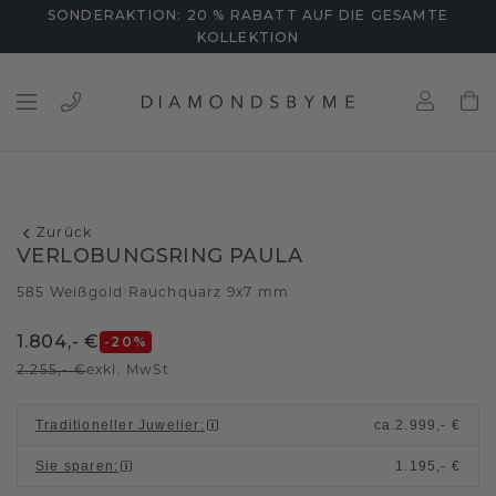
SONDERAKTION: 20 % RABATT AUF DIE GESAMTE
KOLLEKTION
Zurück
VERLOBUNGSRING PAULA
585 Weißgold
Rauchquarz 9x7 mm
/
1.804,- €
-20
%
2.255,- €
exkl. MwSt
Traditioneller Juwelier
:
ca.
2.999,- €
Sie sparen
:
1.195,- €