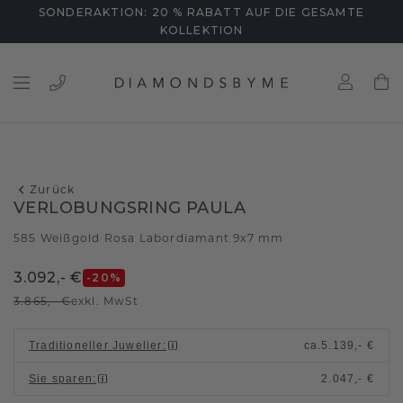
SONDERAKTION: 20 % RABATT AUF DIE GESAMTE
KOLLEKTION
Zurück
VERLOBUNGSRING PAULA
585 Weißgold
Rosa Labordiamant 9x7 mm
/
3.092,- €
-20
%
3.865,- €
exkl. MwSt
Traditioneller Juwelier
:
ca.
5.139,- €
Sie sparen
:
2.047,- €