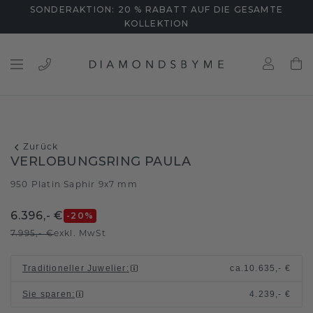
SONDERAKTION: 20 % RABATT AUF DIE GESAMTE
KOLLEKTION
Zurück
VERLOBUNGSRING PAULA
950 Platin
Saphir 9x7 mm
/
6.396,- €
-20
%
7.995,- €
exkl. MwSt
Traditioneller Juwelier
:
ca.
10.635,- €
Sie sparen
:
4.239,- €