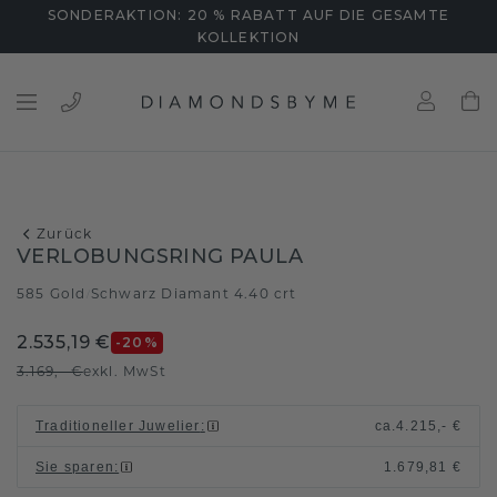
SONDERAKTION: 20 % RABATT AUF DIE GESAMTE
KOLLEKTION
Zurück
VERLOBUNGSRING PAULA
585 Gold
Schwarz Diamant 4.40 crt
/
2.535,19 €
-20
%
3.169,- €
exkl. MwSt
Traditioneller Juwelier
:
ca.
4.215,- €
Sie sparen
:
1.679,81 €