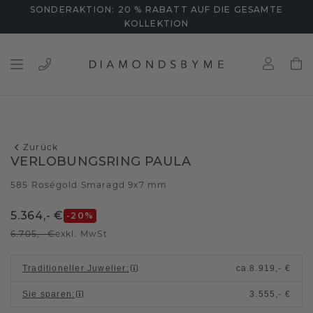
SONDERAKTION: 20 % RABATT AUF DIE GESAMTE
KOLLEKTION
Zurück
VERLOBUNGSRING PAULA
585 Roségold
Smaragd 9x7 mm
/
5.364,- €
-20
%
6.705,- €
exkl. MwSt
Traditioneller Juwelier
:
ca.
8.919,- €
Sie sparen
:
3.555,- €