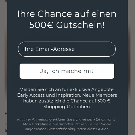
ethisch wie exquisit ist.
Ihre Chance auf einen
500€ Gutschein!
EMail
Ja, ich mache mit
Melden Sie sich an für exklusive Angebote,
Early Access und Inspiration. Neue Members
haben zusätzlich die Chance auf 500 €
Shopping-Guthaben.
FÜR VERBINDUNGEN GESCHAFFEN
Mit Ihrer Anmeldung erklären Sie sich mit dem Erhalt von E-
Unsere Designphilosophie ist auf Verbindung
Mail-Marketing einverstanden.
Klicken Sie hier
für die
ausgelegt, wobei jedes Stück so gestaltet ist, dass
allgemeinen Geschäftsbedingungen dieser Aktion.