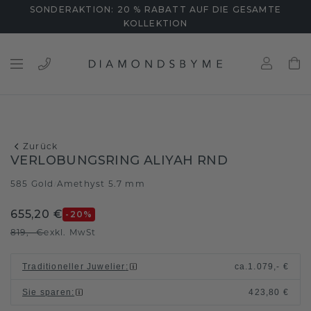
SONDERAKTION: 20 % RABATT AUF DIE GESAMTE
KOLLEKTION
Zurück
VERLOBUNGSRING ALIYAH RND
585 Gold
Amethyst 5.7 mm
/
655,20 €
-20
%
819,- €
exkl. MwSt
Traditioneller Juwelier
:
ca.
1.079,- €
Sie sparen
:
423,80 €