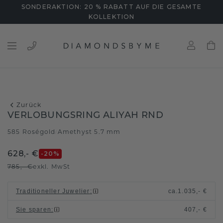
SONDERAKTION: 20 % RABATT AUF DIE GESAMTE
KOLLEKTION
Zurück
VERLOBUNGSRING ALIYAH RND
585 Roségold
Amethyst 5.7 mm
/
628,- €
-20
%
785,- €
exkl. MwSt
Traditioneller Juwelier
:
ca.
1.035,- €
Sie sparen
:
407,- €