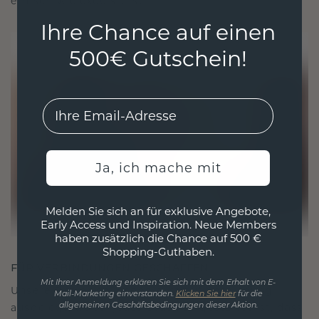
ethisch wie exquisit ist.
Ihre Chance auf einen
500€ Gutschein!
EMail
Ja, ich mache mit
Melden Sie sich an für exklusive Angebote,
Early Access und Inspiration. Neue Members
haben zusätzlich die Chance auf 500 €
Shopping-Guthaben.
FÜR VERBINDUNGEN GESCHAFFEN
Mit Ihrer Anmeldung erklären Sie sich mit dem Erhalt von E-
Unsere Designphilosophie ist auf Verbindung
Mail-Marketing einverstanden.
Klicken Sie hier
für die
ausgelegt, wobei jedes Stück so gestaltet ist, dass
allgemeinen Geschäftsbedingungen dieser Aktion.