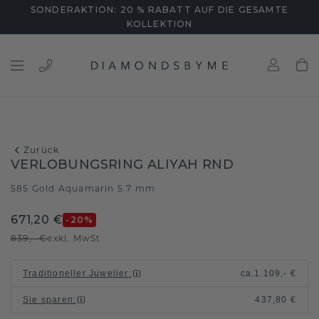
SONDERAKTION: 20 % RABATT AUF DIE GESAMTE
KOLLEKTION
Zurück
VERLOBUNGSRING ALIYAH RND
585 Gold
Aquamarin 5.7 mm
/
671,20 €
-20
%
839,- €
exkl. MwSt
Traditioneller Juwelier
:
ca.
1.109,- €
Sie sparen
:
437,80 €