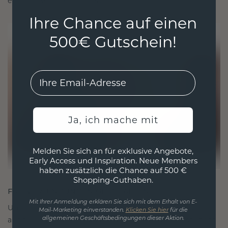
ethisch wie exquisit ist.
Ihre Chance auf einen
500€ Gutschein!
EMail
Ja, ich mache mit
Melden Sie sich an für exklusive Angebote,
Early Access und Inspiration. Neue Members
haben zusätzlich die Chance auf 500 €
Shopping-Guthaben.
FÜR VERBINDUNGEN GESCHAFFEN
Mit Ihrer Anmeldung erklären Sie sich mit dem Erhalt von E-
Unsere Designphilosophie ist auf Verbindung
Mail-Marketing einverstanden.
Klicken Sie hier
für die
ausgelegt, wobei jedes Stück so gestaltet ist, dass
allgemeinen Geschäftsbedingungen dieser Aktion.