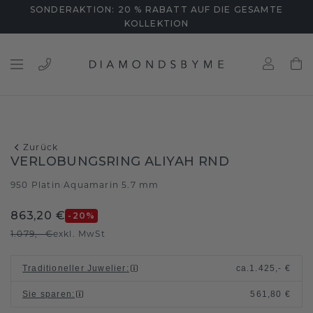
SONDERAKTION: 20 % RABATT AUF DIE GESAMTE
KOLLEKTION
Zurück
VERLOBUNGSRING ALIYAH RND
950 Platin
Aquamarin 5.7 mm
/
863,20 €
-20
%
1.079,- €
exkl. MwSt
Traditioneller Juwelier
:
ca.
1.425,- €
Sie sparen
:
561,80 €