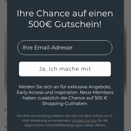
ethisch wie exquisit ist.
Ihre Chance auf einen
500€ Gutschein!
EMail
Ja, ich mache mit
Melden Sie sich an für exklusive Angebote,
Early Access und Inspiration. Neue Members
haben zusätzlich die Chance auf 500 €
Shopping-Guthaben.
FÜR VERBINDUNGEN GESCHAFFEN
Mit Ihrer Anmeldung erklären Sie sich mit dem Erhalt von E-
Unsere Designphilosophie ist auf Verbindung
Mail-Marketing einverstanden.
Klicken Sie hier
für die
ausgelegt, wobei jedes Stück so gestaltet ist, dass
allgemeinen Geschäftsbedingungen dieser Aktion.