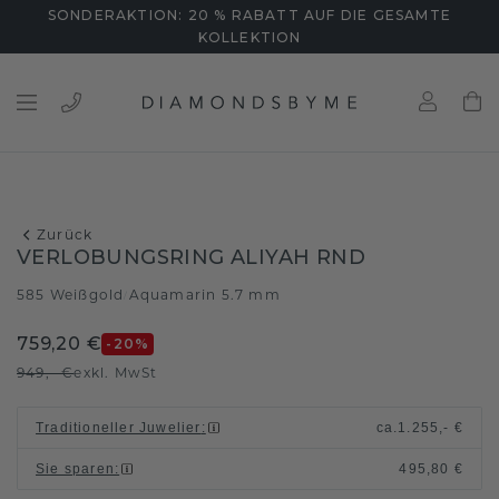
SONDERAKTION: 20 % RABATT AUF DIE GESAMTE
KOLLEKTION
Zurück
VERLOBUNGSRING ALIYAH RND
585 Weißgold
Aquamarin 5.7 mm
/
759,20 €
-20
%
949,- €
exkl. MwSt
Traditioneller Juwelier
:
ca.
1.255,- €
Sie sparen
:
495,80 €