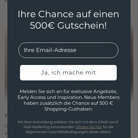
ethisch wie exquisit ist.
Ihre Chance auf einen
500€ Gutschein!
EMail
Ja, ich mache mit
Melden Sie sich an für exklusive Angebote,
Early Access und Inspiration. Neue Members
haben zusätzlich die Chance auf 500 €
Shopping-Guthaben.
FÜR VERBINDUNGEN GESCHAFFEN
Mit Ihrer Anmeldung erklären Sie sich mit dem Erhalt von E-
Unsere Designphilosophie ist auf Verbindung
Mail-Marketing einverstanden.
Klicken Sie hier
für die
ausgelegt, wobei jedes Stück so gestaltet ist, dass
allgemeinen Geschäftsbedingungen dieser Aktion.