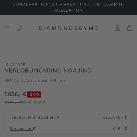
SONDERAKTION: 20 % RABATT AUF DIE GESAMTE
KOLLEKTION
Zurück
VERLOBUNGSRING NOA RND
585 Gold
Aquamarin 6.8 mm
/
1.036,- €
-20
%
1.295,- €
exkl. MwSt
Traditioneller Juwelier
:
ca.
1.685,- €
Sie sparen
:
649,- €