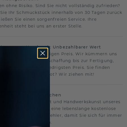
en ohne Risiko. Sind Sie nicht vollständig zufrieden?
Sie Ihr Schmuckstück innerhalb von 30 Tagen zurück
ießen Sie einen sorgenfreien Service. Ihre
nheit steht bei uns an erster Stelle.
sion, unser Handwerk: Unbezahlbarer Wert
fekte Stück zum richtigen Preis. Wir kümmern uns
n Schritt, von der Beschaffung bis zur Fertigung,
antieren Ihnen den niedrigsten Preis. Sie finden
o ein besseres Angebot? Wir ziehen mit!
lebenslanges Versprechen
hen hinter der Qualität und Handwerkskunst unseres
s.Deshalb bieten wir eine lebenslange kostenlose
e gegen Herstellungsfehler, damit Sie sich für immer
Sorgen machen müssen.