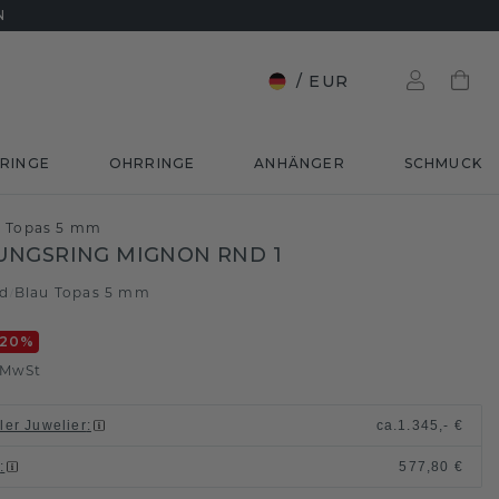
N
/
EUR
RINGE
OHRRINGE
ANHÄNGER
SCHMUCK
u Topas 5 mm
UNGSRING MIGNON RND 1
ld
Blau Topas 5 mm
/
-20
%
. MwSt
ller Juwelier
:
ca.
1.345,- €
n
:
577,80 €