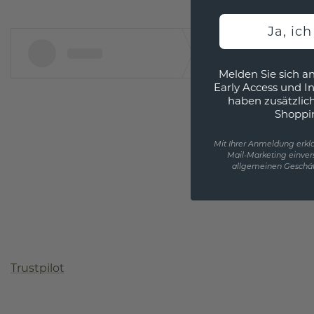
Ja, ic
Melden Sie sich an
Early Access und I
haben zusätzlic
Shoppi
Mit Ihrer Anmeldung erklä
Mail-Marketing einver
allgemeinen Geschäf
Trustpilot