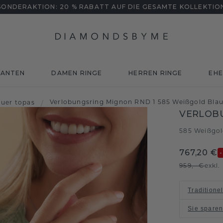
SONDERAKTION: 20 % RABATT AUF DIE GESAMTE KOLLEKTIO
MANTEN
DAMEN RINGE
HERREN RINGE
EHE
Verlobungsring Mignon RND 1 585 Weißgold Bla
auer topas
/
VERLOB
585 Weißgo
767,20 €
959,- €
exkl
Traditione
Sie spare