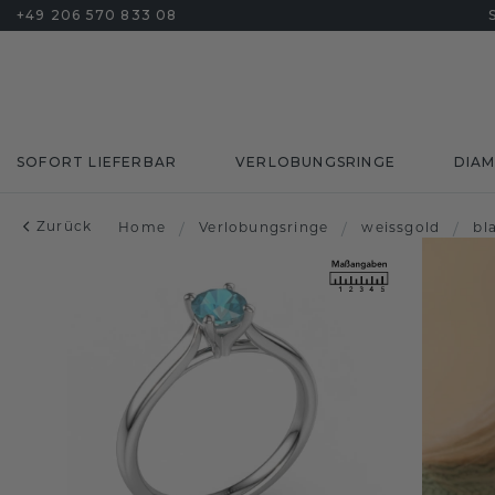
+49 206 570 833 08
SOFORT LIEFERBAR
VERLOBUNGSRINGE
DIA
Zurück
Home
/
Verlobungsringe
/
weissgold
/
bl