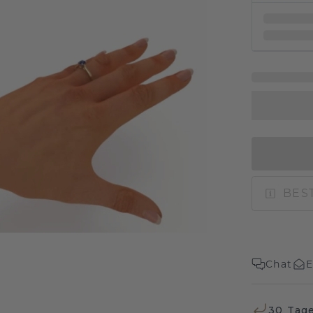
BEST
Chat
E
30 Tag