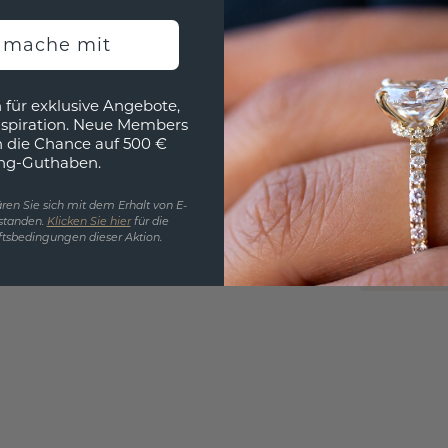
h mache mit
EINZIG
 für exklusive Angebote,
nspiration. Neue Members
3D MU
h die Chance auf 500 €
ng-Guthaben.
Wollen
würde 
ren Sie sich mit dem Erhalt von E-
standen.
Klicken Sie hier
für die
tsbedingungen dieser Aktion.