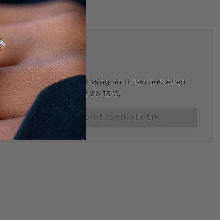
ARTIG
!
STERSCHMUCK
 Sie wissen, wie dieser Ring an Ihnen aussehen
und ob er passt? Jetzt ab 15 €.
BESTELLE EINE 3D-PLASTIKREPLIK