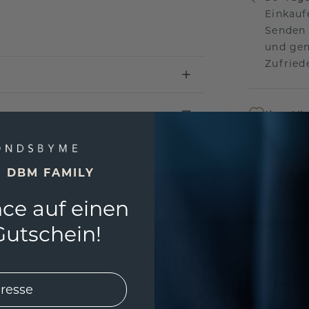
Einkauf
Senden 
und gen
Zufriede
Ihre Vi
Das per
um jede
und gar
E DBM FAMILY
andersw
ce auf einen
utschein!
Unser 
Wir ste
Schmuck
Garanti
keine 