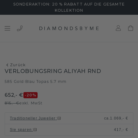
SONDERAKTION: 20 % RABATT AUF DIE GESAMTE
KOLLEKTION
Zurück
VERLOBUNGSRING ALIYAH RND
585 Gold
Blau Topas 5.7 mm
/
652,- €
-20
%
815,- €
exkl. MwSt
Traditioneller Juwelier
:
ca.
1.069,- €
Sie sparen
:
417,- €