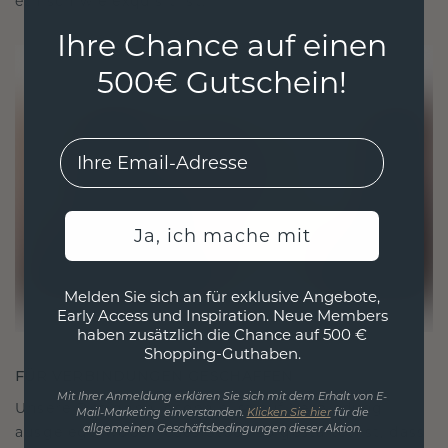
ethisch wie exquisit ist.
Ihre Chance auf einen
500€ Gutschein!
EMail
Ja, ich mache mit
Melden Sie sich an für exklusive Angebote,
Early Access und Inspiration. Neue Members
haben zusätzlich die Chance auf 500 €
Shopping-Guthaben.
FÜR VERBINDUNGEN GESCHAFFEN
Mit Ihrer Anmeldung erklären Sie sich mit dem Erhalt von E-
Unsere Designphilosophie ist auf Verbindung
Mail-Marketing einverstanden.
Klicken Sie hier
für die
ausgelegt, wobei jedes Stück so gestaltet ist, dass
allgemeinen Geschäftsbedingungen dieser Aktion.