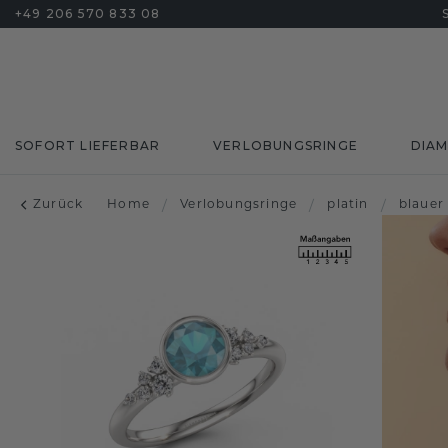
+49 206 570 833 08
SOFORT LIEFERBAR
VERLOBUNGSRINGE
DIA
Zurück
Home
/
Verlobungsringe
/
platin
/
blauer