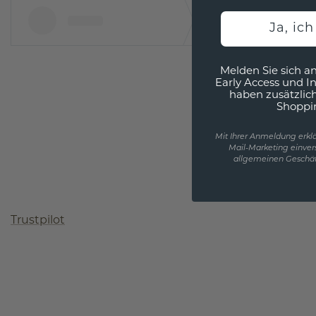
Ja, ic
Melden Sie sich an
Early Access und I
haben zusätzlic
Shoppi
Mit Ihrer Anmeldung erklä
Mail-Marketing einver
allgemeinen Geschäf
Trustpilot