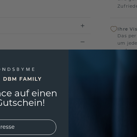
Zufriede
Ihre Vi
Das per
um jede
und gar
andersw
E DBM FAMILY
Unser 
Wir ste
ce auf einen
Schmuck
utschein!
Garanti
keine 