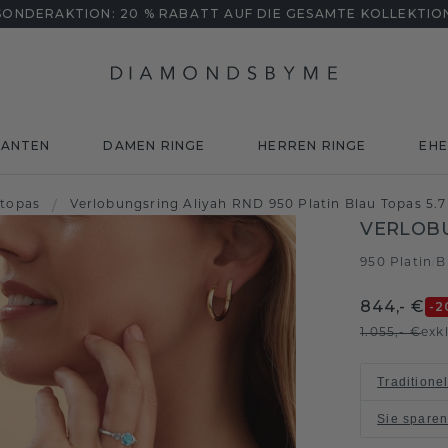
SONDERAKTION: 20 % RABATT AUF DIE GESAMTE KOLLEKTIO
MANTEN
DAMEN RINGE
HERREN RINGE
EHE
 topas
/
Verlobungsring Aliyah RND 950 Platin Blau Topas 5
VERLOBU
950 Platin
B
/
844,- €
-2
1.055,- €
exk
Traditione
Sie spare