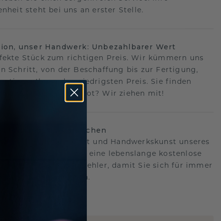
nheit steht bei uns an erster Stelle.
sion, unser Handwerk: Unbezahlbarer Wert
fekte Stück zum richtigen Preis. Wir kümmern uns
n Schritt, von der Beschaffung bis zur Fertigung,
antieren Ihnen den niedrigsten Preis. Sie finden
o ein besseres Angebot? Wir ziehen mit!
lebenslanges Versprechen
hen hinter der Qualität und Handwerkskunst unseres
s.Deshalb bieten wir eine lebenslange kostenlose
e gegen Herstellungsfehler, damit Sie sich für immer
Sorgen machen müssen.