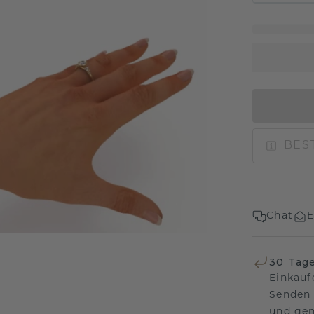
BEST
Chat
E
30 Tag
Einkauf
Senden 
und gen