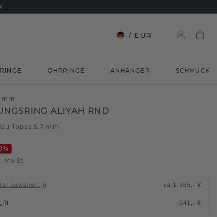
N
/
EUR
RINGE
OHRRINGE
ANHÄNGER
SCHMUCK
.7 mm
NGSRING ALIYAH RND
lau Topas 5.7 mm
0
%
l. MwSt
ller Juwelier
:
ca.
1.385,- €
n
:
541,- €