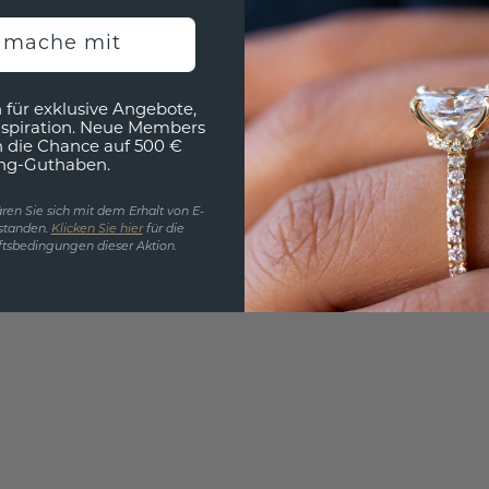
EINZIG
h mache mit
3D MU
Wollen
 für exklusive Angebote,
nspiration. Neue Members
würde 
h die Chance auf 500 €
ng-Guthaben.
ren Sie sich mit dem Erhalt von E-
standen.
Klicken Sie hier
für die
tsbedingungen dieser Aktion.