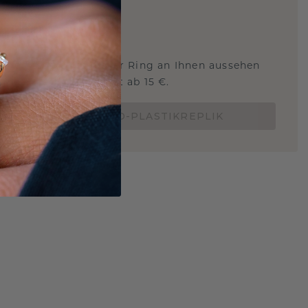
ARTIG
!
STERSCHMUCK
 Sie wissen, wie dieser Ring an Ihnen aussehen
und ob er passt? Jetzt ab 15 €.
BESTELLE EINE 3D-PLASTIKREPLIK