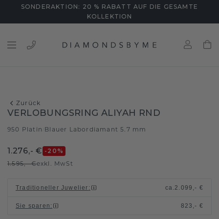
SONDERAKTION: 20 % RABATT AUF DIE GESAMTE
KOLLEKTION
Zurück
VERLOBUNGSRING ALIYAH RND
950 Platin
Blauer Labordiamant 5.7 mm
/
1.276,- €
-20
%
1.595,- €
exkl. MwSt
Traditioneller Juwelier
:
ca.
2.099,- €
Sie sparen
:
823,- €