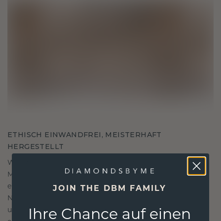
ETHISCH EINWANDFREI, MEISTERHAFT
HERGESTELLT
Wir wählen nur die besten, umweltfreundlichen
Materialien und Labor Diamanten aus. Unsere
erfahrenen Goldschmiede verbinden
JOIN THE DBM FAMILY
Nachhaltigkeit mit beispielloser Handwerkskunst
Ihre Chance auf einen
und stellen so sicher, dass Ihr Schmuck ebenso