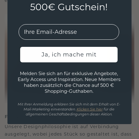
ethisch wie exquisit ist.
500€ Gutschein!
EMail
Ja, ich mache mit
Melden Sie sich an für exklusive Angebote,
Early Access und Inspiration. Neue Members
haben zusätzlich die Chance auf 500 €
Shopping-Guthaben.
Mit Ihrer Anmeldung erklären Sie sich mit dem Erhalt von E-
Mail-Marketing einverstanden.
Klicken Sie hier
für die
allgemeinen Geschäftsbedingungen dieser Aktion.
FÜR VERBINDUNGEN GESCHAFFEN
Unsere Designphilosophie ist auf Verbindung
ausgelegt, wobei jedes Stück so gestaltet ist, dass