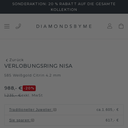
SONDERAKTION: 20 % RABATT AUF DIE GESAMTE
KOLLEKTION
Zurück
VERLOBUNGSRING NISA
585 Weißgold
Citrin 4.2 mm
/
988,- €
-20
%
1.235,- €
exkl. MwSt
Traditioneller Juwelier
:
ca.
1.605,- €
Sie sparen
:
617,- €