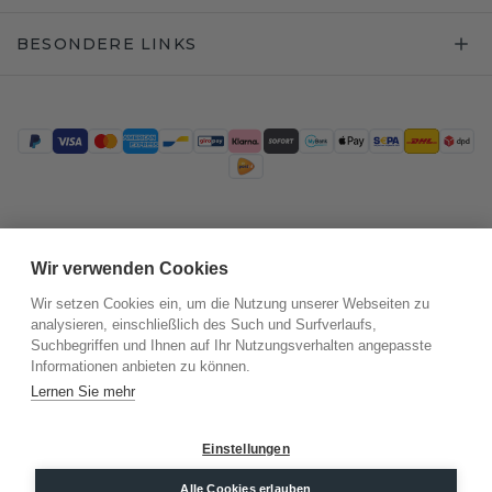
BESONDERE LINKS
Trustpilot
Wir verwenden Cookies
Wir setzen Cookies ein, um die Nutzung unserer Webseiten zu
analysieren, einschließlich des Such und Surfverlaufs,
Suchbegriffen und Ihnen auf Ihr Nutzungsverhalten angepasste
Informationen anbieten zu können.
Lernen Sie mehr
Einstellungen
©
2026
.
DiamondsByMe
Alle Cookies erlauben
Datenschutz
AGB
Impressum