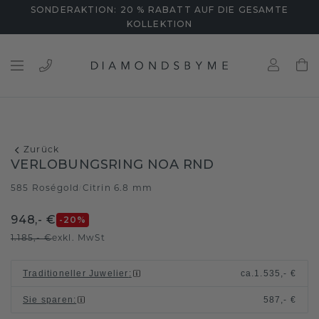
SONDERAKTION: 20 % RABATT AUF DIE GESAMTE
KOLLEKTION
Zurück
VERLOBUNGSRING NOA RND
585 Roségold
Citrin 6.8 mm
/
948,- €
-20
%
1.185,- €
exkl. MwSt
Traditioneller Juwelier
:
ca.
1.535,- €
Sie sparen
:
587,- €