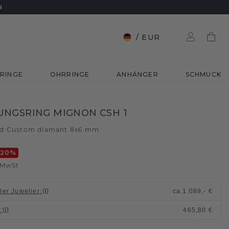
N
/
EUR
RINGE
OHRRINGE
ANHÄNGER
SCHMUCK
NGSRING MIGNON CSH 1
ld
Custom diamant 8x6 mm
/
-20
%
. MwSt
ller Juwelier
:
ca.
1.089,- €
n
:
465,80 €