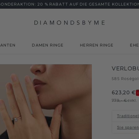
SONDERAKTION: 20 % RABATT AUF DIE GESAMTE KOLLEKTIO
MANTEN
DAMEN RINGE
HERREN RINGE
EHE
VERLOBU
585 Roségo
623,20 €
779,- €
exkl
Traditione
Sie spare