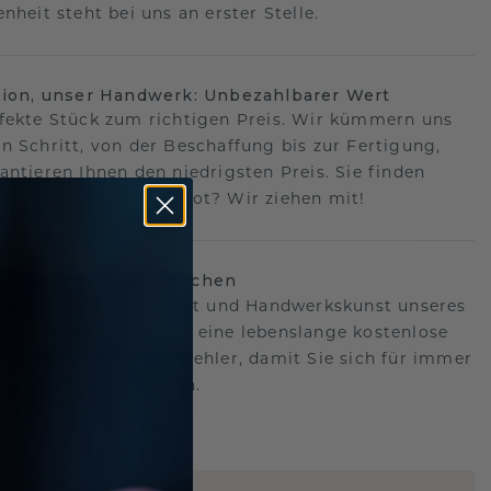
nheit steht bei uns an erster Stelle.
sion, unser Handwerk: Unbezahlbarer Wert
fekte Stück zum richtigen Preis. Wir kümmern uns
n Schritt, von der Beschaffung bis zur Fertigung,
antieren Ihnen den niedrigsten Preis. Sie finden
o ein besseres Angebot? Wir ziehen mit!
lebenslanges Versprechen
hen hinter der Qualität und Handwerkskunst unseres
s.Deshalb bieten wir eine lebenslange kostenlose
e gegen Herstellungsfehler, damit Sie sich für immer
Sorgen machen müssen.