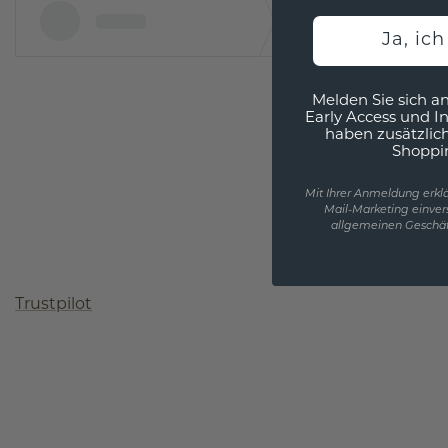
Ja, ic
Melden Sie sich an
Early Access und I
haben zusätzlic
Shoppi
Mit Ihrer Anmeldung erklä
Mail-Marketing einver
allgemeinen Geschäf
Trustpilot