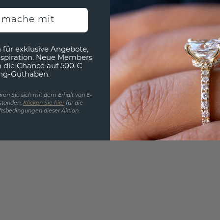
EINZIG
h mache mit
3D MU
Wollen
 für exklusive Angebote,
würde 
nspiration. Neue Members
h die Chance auf 500 €
ng-Guthaben.
ren Sie sich mit dem Erhalt von E-
standen.
Klicken Sie hier
für die
tsbedingungen dieser Aktion.