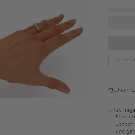
BEST
Chat
E
30 Tag
Einkauf
Senden 
und gen