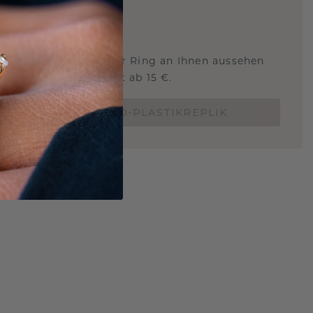
ARTIG
!
STERSCHMUCK
 Sie wissen, wie dieser Ring an Ihnen aussehen
und ob er passt? Jetzt ab 15 €.
BESTELLE EINE 3D-PLASTIKREPLIK