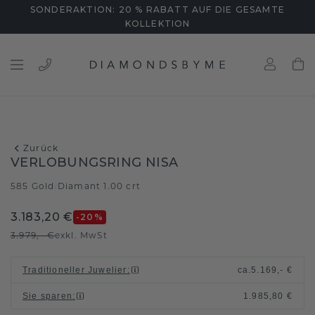
SONDERAKTION: 20 % RABATT AUF DIE GESAMTE
KOLLEKTION
Zurück
VERLOBUNGSRING NISA
585 Gold
Diamant 1.00 crt
/
3.183,20 €
-20
%
3.979,- €
exkl. MwSt
Traditioneller Juwelier
:
ca.
5.169,- €
Sie sparen
:
1.985,80 €