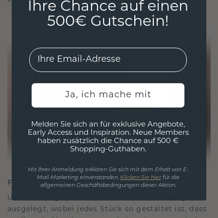
Ihre Chance auf einen
500€ Gutschein!
EMail
Ja, ich mache mit
Melden Sie sich an für exklusive Angebote,
Early Access und Inspiration. Neue Members
haben zusätzlich die Chance auf 500 €
Shopping-Guthaben.
Mit Ihrer Anmeldung erklären Sie sich mit dem Erhalt von E-
Mail-Marketing einverstanden.
Klicken Sie hier
für die
FÜR VERBINDUNGEN GESCHAFFEN
allgemeinen Geschäftsbedingungen dieser Aktion.
Unsere Designphilosophie ist auf Verbindung
ausgelegt, wobei jedes Stück so gestaltet ist, dass