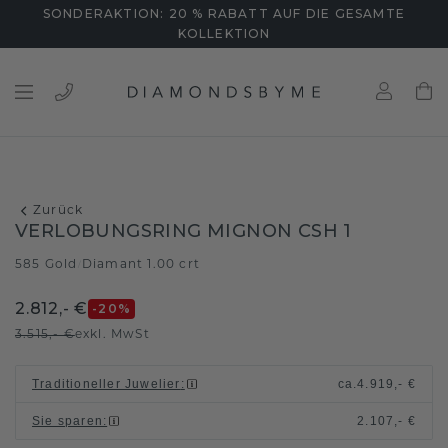
SONDERAKTION: 20 % RABATT AUF DIE GESAMTE
KOLLEKTION
Zurück
VERLOBUNGSRING MIGNON CSH 1
585 Gold
Diamant 1.00 crt
/
2.812,- €
-20
%
3.515,- €
exkl. MwSt
Traditioneller Juwelier
:
ca.
4.919,- €
Sie sparen
:
2.107,- €