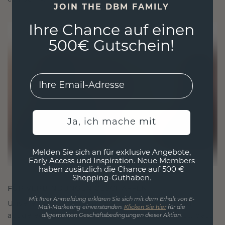
JOIN THE DBM FAMILY
Ihre Chance auf einen
500€ Gutschein!
EMail
Ja, ich mache mit
Melden Sie sich an für exklusive Angebote,
Early Access und Inspiration. Neue Members
haben zusätzlich die Chance auf 500 €
Shopping-Guthaben.
FÜR VERBINDUNGEN GESCHAFFEN
Mit Ihrer Anmeldung erklären Sie sich mit dem Erhalt von E-
Unsere Designphilosophie ist auf Verbindung
Mail-Marketing einverstanden.
Klicken Sie hier
für die
ausgelegt, wobei jedes Stück so gestaltet ist, dass
allgemeinen Geschäftsbedingungen dieser Aktion.