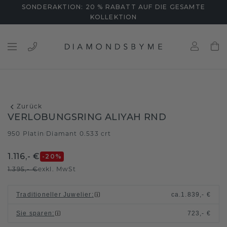
SONDERAKTION: 20 % RABATT AUF DIE GESAMTE
KOLLEKTION
Zurück
VERLOBUNGSRING ALIYAH RND
950 Platin
Diamant 0.533 crt
/
1.116,- €
-20
%
1.395,- €
exkl. MwSt
Traditioneller Juwelier
:
ca.
1.839,- €
Sie sparen
:
723,- €