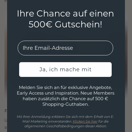
ethisch wie exquisit ist.
Ihre Chance auf einen
500€ Gutschein!
EMail
Ja, ich mache mit
Melden Sie sich an für exklusive Angebote,
Early Access und Inspiration. Neue Members
haben zusätzlich die Chance auf 500 €
Shopping-Guthaben.
FÜR VERBINDUNGEN GESCHAFFEN
Mit Ihrer Anmeldung erklären Sie sich mit dem Erhalt von E-
Unsere Designphilosophie ist auf Verbindung
Mail-Marketing einverstanden.
Klicken Sie hier
für die
ausgelegt, wobei jedes Stück so gestaltet ist, dass
allgemeinen Geschäftsbedingungen dieser Aktion.