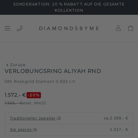
SONDERAKTION: 20 % RABATT AUF DIE GESAMTE
KOLLEKTION
Zurück
VERLOBUNGSRING ALIYAH RND
585 Roségold
Diamant 0.833 crt
/
1.572,- €
-20
%
1.965,- €
exkl. MwSt
Traditioneller Juwelier
:
ca.
2.589,- €
Sie sparen
:
1.017,- €