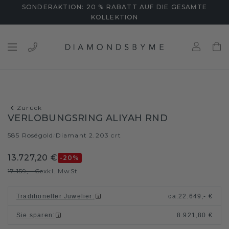
SONDERAKTION: 20 % RABATT AUF DIE GESAMTE
KOLLEKTION
Zurück
VERLOBUNGSRING ALIYAH RND
585 Roségold
Diamant 2.203 crt
/
13.727,20 €
-20
%
17.159,- €
exkl. MwSt
Traditioneller Juwelier
:
ca.
22.649,- €
Sie sparen
:
8.921,80 €