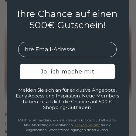
ethisch wie exquisit ist.
Ihre Chance auf einen
500€ Gutschein!
EMail
Ja, ich mache mit
Melden Sie sich an für exklusive Angebote,
Early Access und Inspiration. Neue Members
haben zusätzlich die Chance auf 500 €
Shopping-Guthaben.
FÜR VERBINDUNGEN GESCHAFFEN
Mit Ihrer Anmeldung erklären Sie sich mit dem Erhalt von E-
Unsere Designphilosophie ist auf Verbindung
Mail-Marketing einverstanden.
Klicken Sie hier
für die
allgemeinen Geschäftsbedingungen dieser Aktion.
ausgelegt, wobei jedes Stück so gestaltet ist, dass