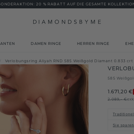
SONDERAKTION: 20 % RABATT AUF DIE GESAMTE KOLLEKTIO
MANTEN
DAMEN RINGE
HERREN RINGE
EHE
/
Verlobungsring Aliyah RND 585 Weißgold Diamant 0.833 crt
VERLOBU
585 Weißgo
1.671,20 €
2.089,- €
exk
Traditione
Sie spare