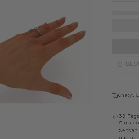
BEST
Chat
E
30 Tag
Einkauf
Senden 
und gen