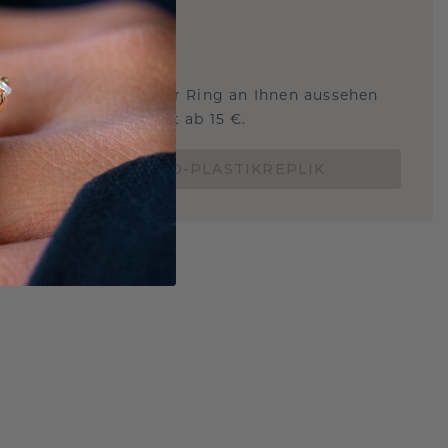
ARTIG
!
STERSCHMUCK
 Sie wissen, wie dieser Ring an Ihnen aussehen
und ob er passt? Jetzt ab 15 €.
BESTELLE EINE 3D-PLASTIKREPLIK