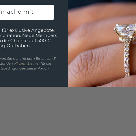
EINZIG
h mache mit
3D MU
Wollen
 für exklusive Angebote,
nspiration. Neue Members
würde 
h die Chance auf 500 €
ng-Guthaben.
ren Sie sich mit dem Erhalt von E-
standen.
Klicken Sie hier
für die
tsbedingungen dieser Aktion.