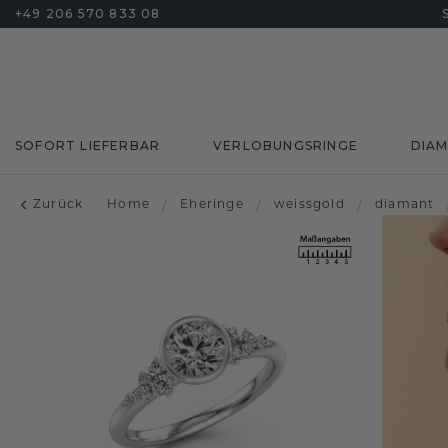
+49 206 570 833 08
SOFORT LIEFERBAR
VERLOBUNGSRINGE
DIA
Zurück
Home
/
Eheringe
/
weissgold
/
diamant