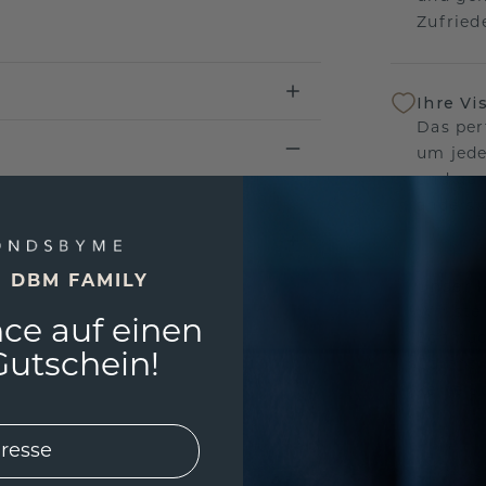
Zufriede
Ihre Vi
Das per
um jede
und gar
andersw
E DBM FAMILY
Unser 
Wir ste
ce auf einen
Schmuck
utschein!
Garanti
keine 