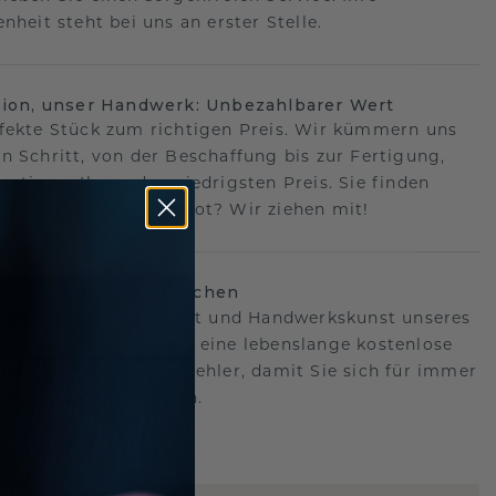
nheit steht bei uns an erster Stelle.
sion, unser Handwerk: Unbezahlbarer Wert
fekte Stück zum richtigen Preis. Wir kümmern uns
n Schritt, von der Beschaffung bis zur Fertigung,
antieren Ihnen den niedrigsten Preis. Sie finden
o ein besseres Angebot? Wir ziehen mit!
lebenslanges Versprechen
hen hinter der Qualität und Handwerkskunst unseres
s.Deshalb bieten wir eine lebenslange kostenlose
e gegen Herstellungsfehler, damit Sie sich für immer
Sorgen machen müssen.