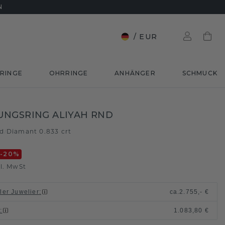
N
/
EUR
RINGE
OHRRINGE
ANHÄNGER
SCHMUCK
NGSRING ALIYAH RND
ld
Diamant 0.833 crt
/
-20
%
l. MwSt
ller Juwelier
:
ca.
2.755,- €
n
:
1.083,80 €