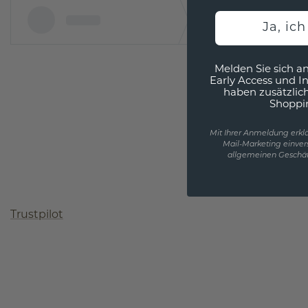
Ja, ic
Melden Sie sich an
Early Access und I
haben zusätzlic
Shoppi
Mit Ihrer Anmeldung erklä
Mail-Marketing einver
allgemeinen Geschäf
Trustpilot