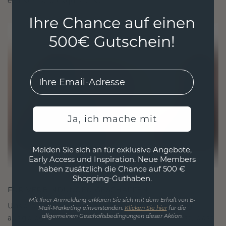
ethisch wie exquisit ist.
Ihre Chance auf einen
500€ Gutschein!
EMail
Ja, ich mache mit
Melden Sie sich an für exklusive Angebote,
Early Access und Inspiration. Neue Members
haben zusätzlich die Chance auf 500 €
Shopping-Guthaben.
FÜR VERBINDUNGEN GESCHAFFEN
Mit Ihrer Anmeldung erklären Sie sich mit dem Erhalt von E-
Unsere Designphilosophie ist auf Verbindung
Mail-Marketing einverstanden.
Klicken Sie hier
für die
ausgelegt, wobei jedes Stück so gestaltet ist, dass
allgemeinen Geschäftsbedingungen dieser Aktion.