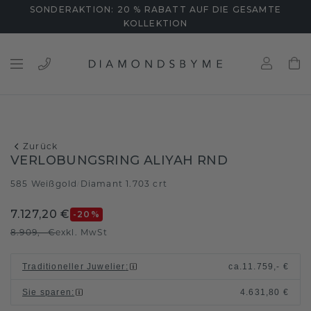
SONDERAKTION: 20 % RABATT AUF DIE GESAMTE
KOLLEKTION
Zurück
VERLOBUNGSRING ALIYAH RND
585 Weißgold
Diamant 1.703 crt
/
7.127,20 €
-20
%
8.909,- €
exkl. MwSt
Traditioneller Juwelier
:
ca.
11.759,- €
Sie sparen
:
4.631,80 €