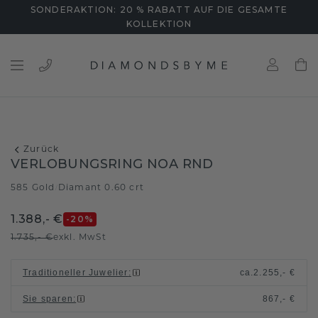
SONDERAKTION: 20 % RABATT AUF DIE GESAMTE
KOLLEKTION
Zurück
VERLOBUNGSRING NOA RND
585 Gold
Diamant 0.60 crt
/
1.388,- €
-20
%
1.735,- €
exkl. MwSt
Traditioneller Juwelier
:
ca.
2.255,- €
Sie sparen
:
867,- €