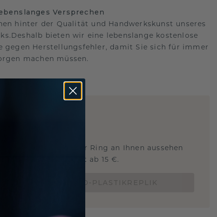
lebenslanges Versprechen
hen hinter der Qualität und Handwerkskunst unseres
s.Deshalb bieten wir eine lebenslange kostenlose
e gegen Herstellungsfehler, damit Sie sich für immer
Sorgen machen müssen.
ARTIG
!
STERSCHMUCK
 Sie wissen, wie dieser Ring an Ihnen aussehen
und ob er passt? Jetzt ab 15 €.
BESTELLE EINE 3D-PLASTIKREPLIK