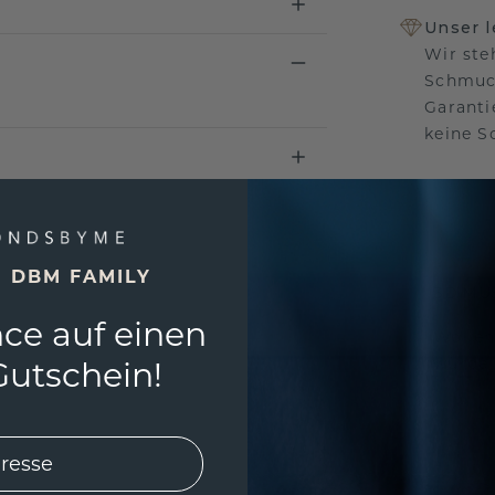
Unser 
Wir ste
Schmuck
Garanti
keine 
EINZIG
E DBM FAMILY
3D MU
ce auf einen
Wollen
würde 
utschein!