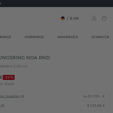
N
/
EUR
RINGE
OHRRINGE
ANHÄNGER
SCHMUCK
UNGSRING NOA RND
iamant 2.00 crt
 €
-20
%
kl. MwSt
ller Juwelier
:
ca.
23.725,- €
n
:
9.125,80 €