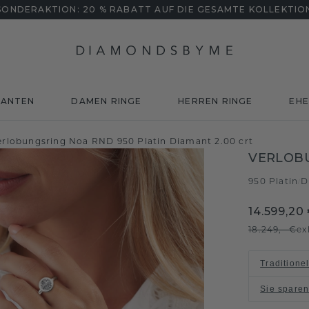
SONDERAKTION: 20 % RABATT AUF DIE GESAMTE KOLLEKTIO
MANTEN
DAMEN RINGE
HERREN RINGE
EHE
erlobungsring Noa RND 950 Platin Diamant 2.00 crt
VERLOB
950 Platin
D
/
14.599,20
18.249,- €
ex
Traditione
Sie spare