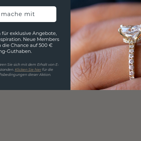
h mache mit
 für exklusive Angebote,
nspiration. Neue Members
h die Chance auf 500 €
ng-Guthaben.
ren Sie sich mit dem Erhalt von E-
standen.
Klicken Sie hier
für die
tsbedingungen dieser Aktion.