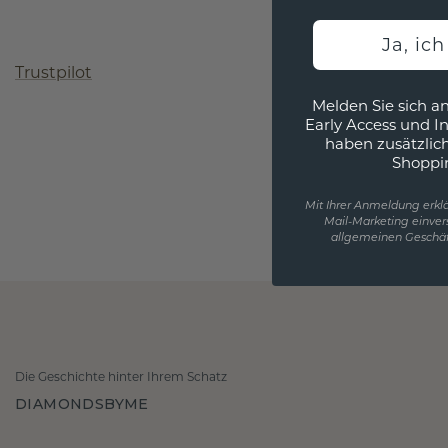
Ja, ic
Trustpilot
Melden Sie sich an
Early Access und I
haben zusätzlic
Shoppi
Mit Ihrer Anmeldung erklä
Mail-Marketing einver
allgemeinen Geschäf
Die Geschichte hinter Ihrem Schatz
DIAMONDSBYME