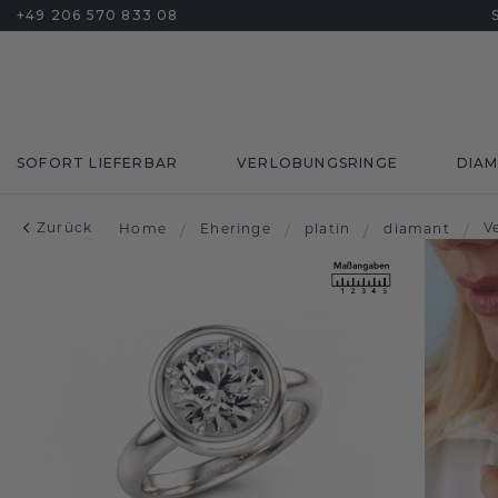
+49 206 570 833 08
SOFORT LIEFERBAR
VERLOBUNGSRINGE
DIA
Zurück
V
Home
/
Eheringe
/
platin
/
diamant
/