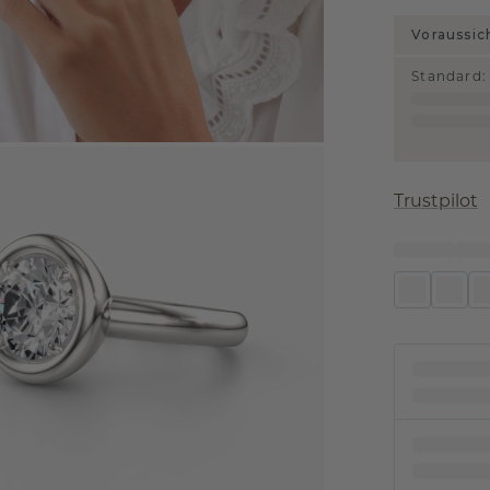
Voraussic
Standard
:
Trustpilot