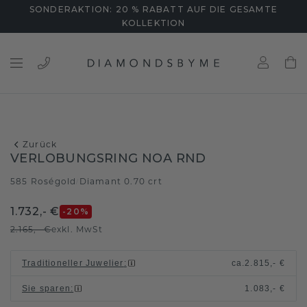
SONDERAKTION: 20 % RABATT AUF DIE GESAMTE
KOLLEKTION
Zurück
VERLOBUNGSRING NOA RND
585 Roségold
Diamant 0.70 crt
/
1.732,- €
-20
%
2.165,- €
exkl. MwSt
Traditioneller Juwelier
:
ca.
2.815,- €
Sie sparen
:
1.083,- €