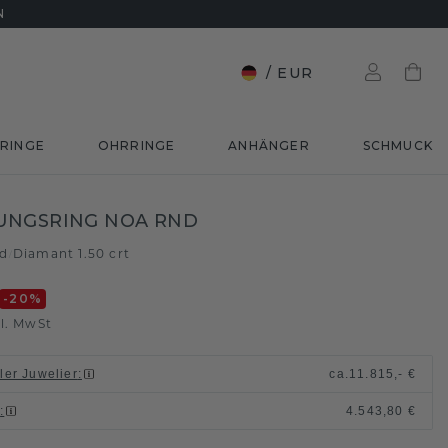
N
/
EUR
RINGE
OHRRINGE
ANHÄNGER
SCHMUCK
UNGSRING NOA RND
ld
Diamant 1.50 crt
/
-20
%
l. MwSt
ller Juwelier
:
ca.
11.815,- €
n
:
4.543,80 €