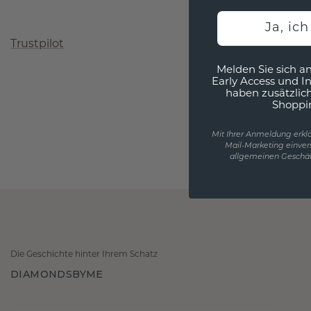
Ja, ic
Trustpilot
Melden Sie sich an
Early Access und I
haben zusätzlic
Shoppi
Mit Ihrer Anmeldung erklä
Mail-Marketing einver
allgemeinen Geschäf
Die Geschichte hinter Ihrem Schatz
DIAMONDSBYME