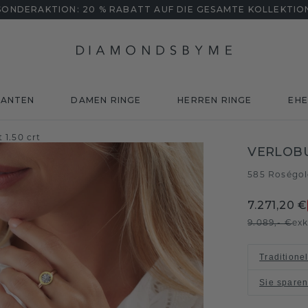
SONDERAKTION: 20 % RABATT AUF DIE GESAMTE KOLLEKTIO
MANTEN
DAMEN RINGE
HERREN RINGE
EHE
1.50 crt
VERLOB
585 Roségo
7.271,20 €
9.089,- €
exk
Traditione
Sie spare