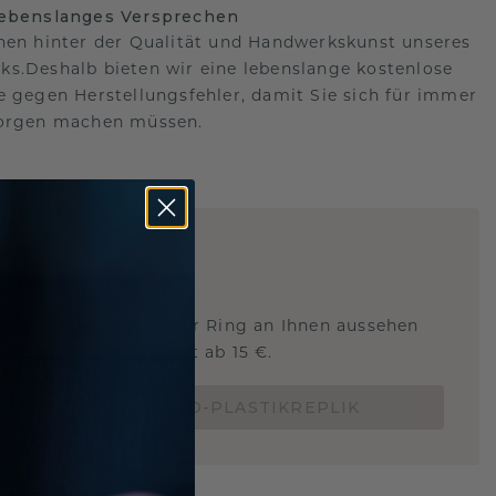
lebenslanges Versprechen
hen hinter der Qualität und Handwerkskunst unseres
s.Deshalb bieten wir eine lebenslange kostenlose
e gegen Herstellungsfehler, damit Sie sich für immer
Sorgen machen müssen.
ARTIG
!
STERSCHMUCK
 Sie wissen, wie dieser Ring an Ihnen aussehen
und ob er passt? Jetzt ab 15 €.
BESTELLE EINE 3D-PLASTIKREPLIK