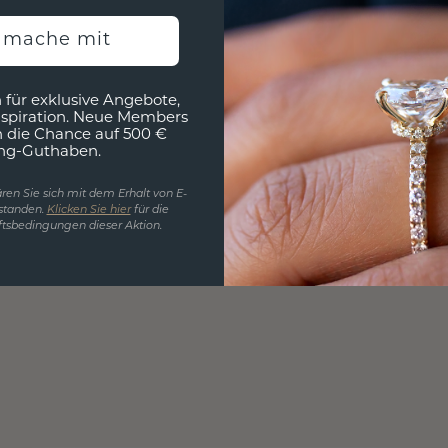
h mache mit
 für exklusive Angebote,
nspiration. Neue Members
h die Chance auf 500 €
ng-Guthaben.
ren Sie sich mit dem Erhalt von E-
standen.
Klicken Sie hier
für die
tsbedingungen dieser Aktion.