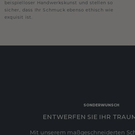
beispielloser Handwerkskunst und stellen so
sicher, dass Ihr Schmuck ebenso ethisch wie
exquisit ist.
SONDERWUNSCH
ENTWERFEN SIE IHR TRAU
Mit unserem maßgeschneiderten Sc