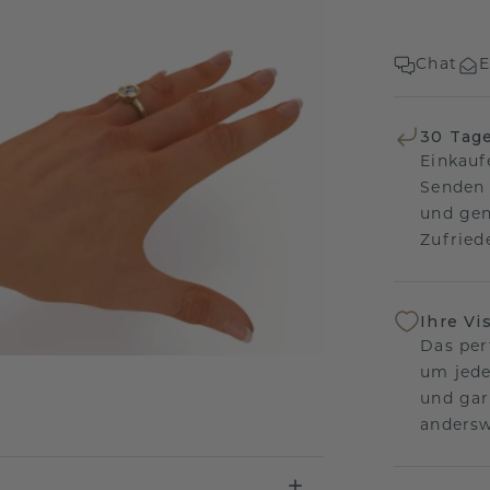
Chat
E
30 Tag
Einkauf
Senden 
und gen
Zufriede
Ihre Vi
Das per
um jede
und gar
andersw