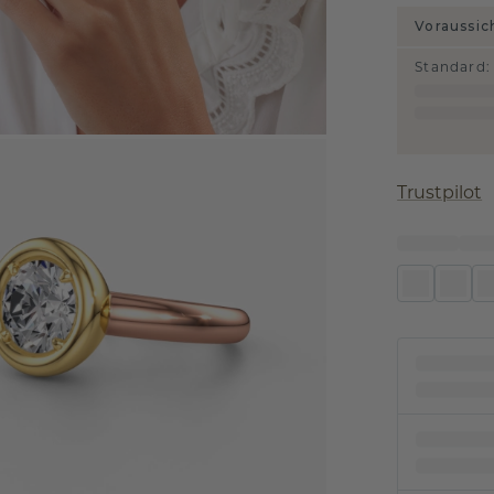
Voraussic
Standard
:
Trustpilot