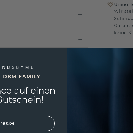
Unser 
Wir ste
Schmuck
Garanti
keine 
EINZIG
3D MU
E DBM FAMILY
Wollen
ce auf einen
würde 
utschein!