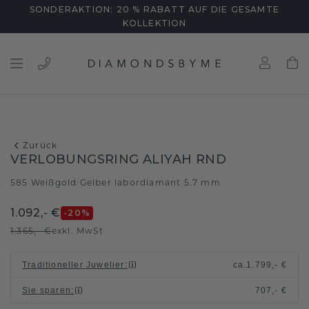
SONDERAKTION: 20 % RABATT AUF DIE GESAMTE
KOLLEKTION
Zurück
VERLOBUNGSRING ALIYAH RND
585 Weißgold
Gelber labordiamant 5.7 mm
/
1.092,- €
-20
%
1.365,- €
exkl. MwSt
Traditioneller Juwelier
:
ca.
1.799,- €
Sie sparen
:
707,- €