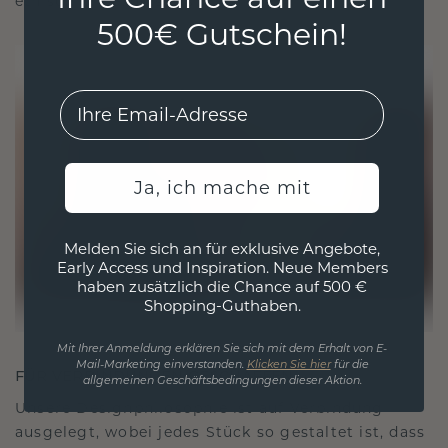
ethisch wie exquisit ist.
500€ Gutschein!
EMail
Ja, ich mache mit
Melden Sie sich an für exklusive Angebote,
Early Access und Inspiration. Neue Members
haben zusätzlich die Chance auf 500 €
Shopping-Guthaben.
Mit Ihrer Anmeldung erklären Sie sich mit dem Erhalt von E-
Mail-Marketing einverstanden.
Klicken Sie hier
für die
FÜR VERBINDUNGEN GESCHAFFEN
allgemeinen Geschäftsbedingungen dieser Aktion.
Unsere Designphilosophie ist auf Verbindung
ausgelegt, wobei jedes Stück so gestaltet ist, dass