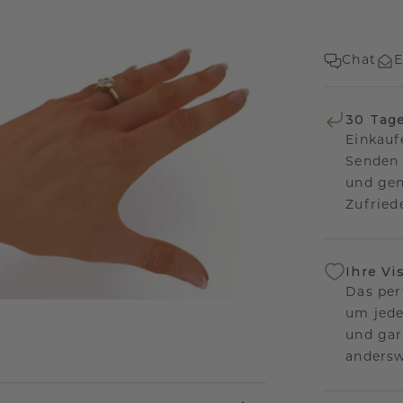
Chat
E
30 Tag
Einkauf
Senden 
und gen
Zufriede
Ihre Vi
Das per
um jede
und gar
andersw