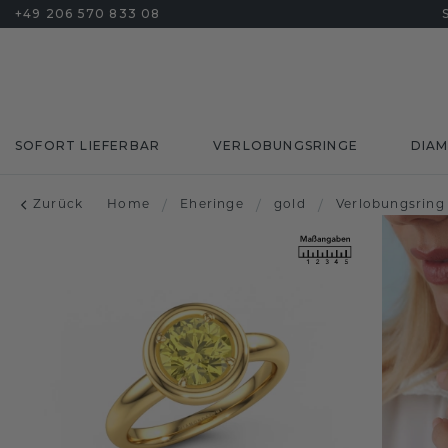
+49 206 570 833 08
SOFORT LIEFERBAR
VERLOBUNGSRINGE
DIA
Zurück
Home
/
Eheringe
/
gold
/
Verlobungsring