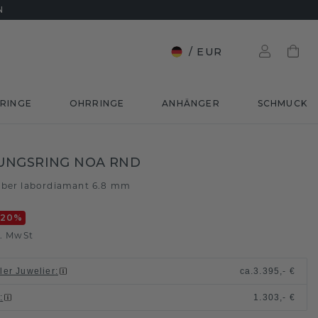
N
/
EUR
RINGE
OHRRINGE
ANHÄNGER
SCHMUCK
UNGSRING NOA RND
lber labordiamant 6.8 mm
-20
%
l. MwSt
ller Juwelier
:
ca.
3.395,- €
n
:
1.303,- €