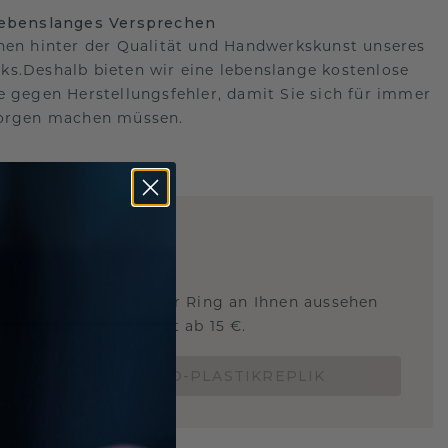
lebenslanges Versprechen
hen hinter der Qualität und Handwerkskunst unseres
s.Deshalb bieten wir eine lebenslange kostenlose
e gegen Herstellungsfehler, damit Sie sich für immer
Sorgen machen müssen.
ARTIG
!
STERSCHMUCK
 Sie wissen, wie dieser Ring an Ihnen aussehen
und ob er passt? Jetzt ab 15 €.
BESTELLE EINE 3D-PLASTIKREPLIK