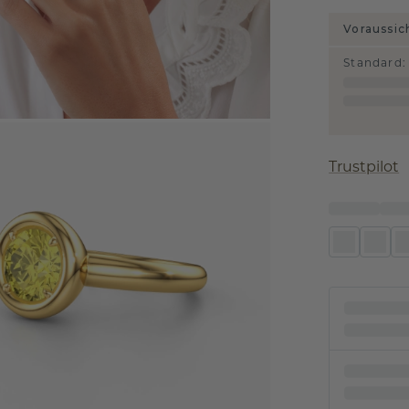
Voraussic
Standard
:
Trustpilot