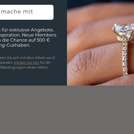
h mache mit
 für exklusive Angebote,
nspiration. Neue Members
h die Chance auf 500 €
ng-Guthaben.
ren Sie sich mit dem Erhalt von E-
standen.
Klicken Sie hier
für die
tsbedingungen dieser Aktion.