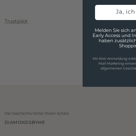
Ja, ic
Trustpilot
Melden Sie sich an
Early Access und I
haben zusätzlic
Shoppi
Mit Ihrer Anmeldung erklä
Mail-Marketing einver
allgemeinen Geschäf
Die Geschichte hinter Ihrem Schatz
DIAMONDSBYME