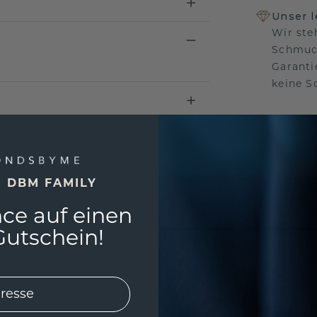
Unser 
Wir ste
Schmuck
Garanti
keine 
EINZIG
E DBM FAMILY
3D MU
ce auf einen
Wollen
würde 
utschein!