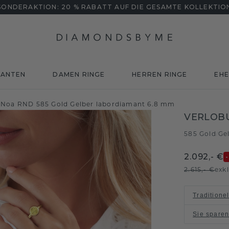
SONDERAKTION: 20 % RABATT AUF DIE GESAMTE KOLLEKTIO
MANTEN
DAMEN RINGE
HERREN RINGE
EHE
 Noa RND 585 Gold Gelber labordiamant 6.8 mm
VERLOB
585 Gold
Ge
/
2.092,- €
2.615,- €
exk
Traditione
Sie spare