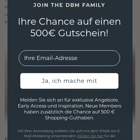
JOIN THE DBM FAMILY
Nachhaltigkeit mit beispielloser Handwerkskunst
und stellen so sicher, dass Ihr Schmuck ebenso
Ihre Chance auf einen
ethisch wie exquisit ist.
500€ Gutschein!
EMail
Ja, ich mache mit
Melden Sie sich an für exklusive Angebote,
Early Access und Inspiration. Neue Members
haben zusätzlich die Chance auf 500 €
Shopping-Guthaben.
Mit Ihrer Anmeldung erklären Sie sich mit dem Erhalt von E-
Mail-Marketing einverstanden.
Klicken Sie hier
für die
FÜR VERBINDUNGEN GESCHAFFEN