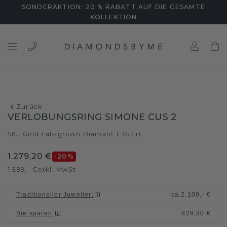
SONDERAKTION: 20 % RABATT AUF DIE GESAMTE
KOLLEKTION
Zurück
VERLOBUNGSRING SIMONE CUS 2
585 Gold
Lab-grown Diamant 1.36 crt
/
1.279,20 €
-20
%
1.599,- €
exkl. MwSt
Traditioneller Juwelier
:
ca.
2.109,- €
Sie sparen
:
829,80 €