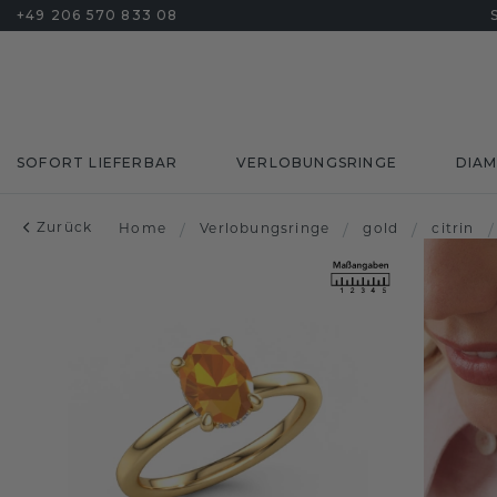
+49 206 570 833 08
SOFORT LIEFERBAR
VERLOBUNGSRINGE
DIA
Zurück
Home
/
Verlobungsringe
/
gold
/
citrin
/