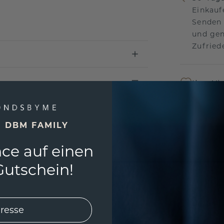
Einkauf
Senden 
und gen
Zufriede
Ihre Vi
Das per
um jede
und gar
E DBM FAMILY
andersw
ce auf einen
utschein!
Unser 
Wir ste
Schmuck
Garanti
keine 