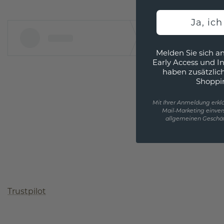
Ja, ic
Melden Sie sich an
Early Access und I
haben zusätzlic
Shoppi
Mit Ihrer Anmeldung erklä
Mail-Marketing einver
allgemeinen Geschäf
Trustpilot