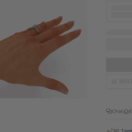
BEST
Chat
E
30 Tag