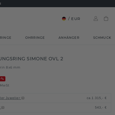
N
/
EUR
RINGE
OHRRINGE
ANHÄNGER
SCHMUCK
NGSRING SIMONE OVL 2
trin 8x6 mm
0
%
. MwSt
ller Juwelier
:
ca.
1.315,- €
n
:
543,- €