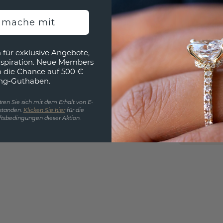
h mache mit
EINZIG
 für exklusive Angebote,
nspiration. Neue Members
3D MU
h die Chance auf 500 €
ng-Guthaben.
Wollen
würde 
ren Sie sich mit dem Erhalt von E-
standen.
Klicken Sie hier
für die
tsbedingungen dieser Aktion.