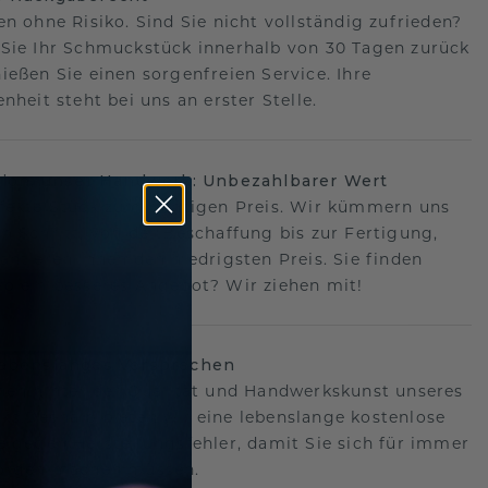
en ohne Risiko. Sind Sie nicht vollständig zufrieden?
Sie Ihr Schmuckstück innerhalb von 30 Tagen zurück
ießen Sie einen sorgenfreien Service. Ihre
nheit steht bei uns an erster Stelle.
sion, unser Handwerk: Unbezahlbarer Wert
fekte Stück zum richtigen Preis. Wir kümmern uns
n Schritt, von der Beschaffung bis zur Fertigung,
antieren Ihnen den niedrigsten Preis. Sie finden
o ein besseres Angebot? Wir ziehen mit!
lebenslanges Versprechen
hen hinter der Qualität und Handwerkskunst unseres
s.Deshalb bieten wir eine lebenslange kostenlose
e gegen Herstellungsfehler, damit Sie sich für immer
Sorgen machen müssen.