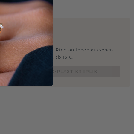
ARTIG
!
STERSCHMUCK
 Sie wissen, wie dieser Ring an Ihnen aussehen
und ob er passt? Jetzt ab 15 €.
BESTELLE EINE 3D-PLASTIKREPLIK