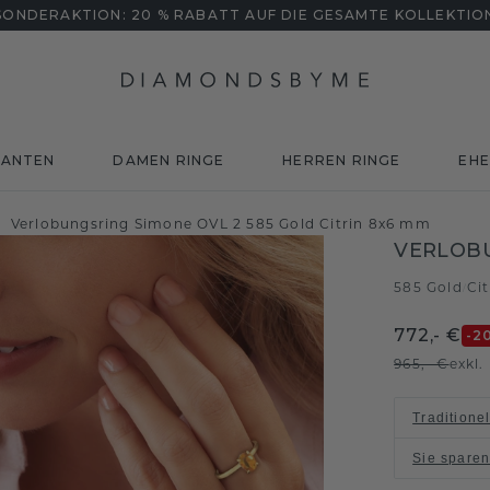
SONDERAKTION: 20 % RABATT AUF DIE GESAMTE KOLLEKTIO
MANTEN
DAMEN RINGE
HERREN RINGE
EHE
Verlobungsring Simone OVL 2 585 Gold Citrin 8x6 mm
VERLOBU
585 Gold
Ci
/
772,- €
-2
965,- €
exkl
Traditione
Sie spare