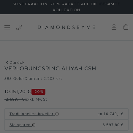
SONDERAKTION: 20 % RABATT AUF DIE GESAMTE
KOLLEKTION
Zurück
VERLOBUNGSRING ALIYAH CSH
585 Gold
Diamant 2.203 crt
/
10.151,20 €
-20
%
12.689,- €
exkl. MwSt
Traditioneller Juwelier
:
ca.
16.749,- €
Sie sparen
:
6.597,80 €