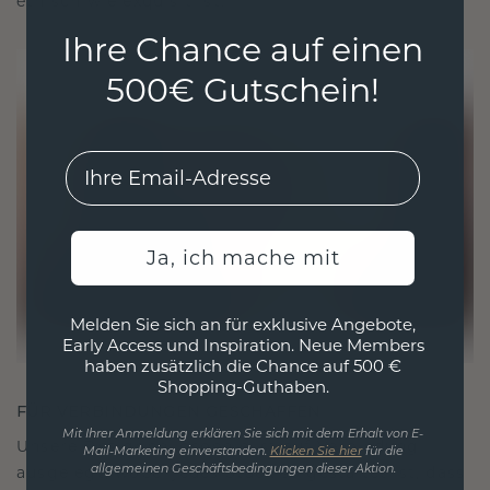
ethisch wie exquisit ist.
Ihre Chance auf einen
500€ Gutschein!
EMail
Ja, ich mache mit
Melden Sie sich an für exklusive Angebote,
Early Access und Inspiration. Neue Members
haben zusätzlich die Chance auf 500 €
Shopping-Guthaben.
FÜR VERBINDUNGEN GESCHAFFEN
Mit Ihrer Anmeldung erklären Sie sich mit dem Erhalt von E-
Unsere Designphilosophie ist auf Verbindung
Mail-Marketing einverstanden.
Klicken Sie hier
für die
ausgelegt, wobei jedes Stück so gestaltet ist, dass
allgemeinen Geschäftsbedingungen dieser Aktion.