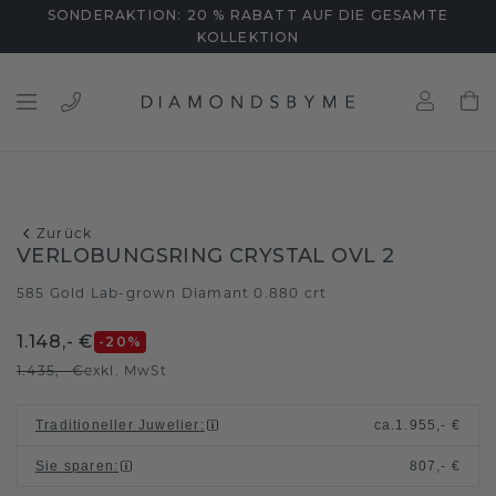
SONDERAKTION: 20 % RABATT AUF DIE GESAMTE
KOLLEKTION
Zurück
VERLOBUNGSRING CRYSTAL OVL 2
585 Gold
Lab-grown Diamant 0.880 crt
/
1.148,- €
-20
%
1.435,- €
exkl. MwSt
Traditioneller Juwelier
:
ca.
1.955,- €
Sie sparen
:
807,- €