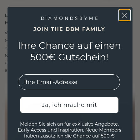
ETHISCH EINWANDFREI, MEISTERHAFT
HERGESTELLT
JOIN THE DBM FAMILY
Wir wählen nur die besten, umweltfreundlichen
Materialien und Labor Diamanten aus. Unsere
Ihre Chance auf einen
erfahrenen Goldschmiede verbinden
500€ Gutschein!
Nachhaltigkeit mit beispielloser Handwerkskunst
und stellen so sicher, dass Ihr Schmuck ebenso
ethisch wie exquisit ist.
EMail
Ja, ich mache mit
Melden Sie sich an für exklusive Angebote,
Early Access und Inspiration. Neue Members
haben zusätzlich die Chance auf 500 €