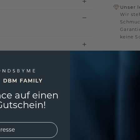
Unser 
Wir ste
Schmuck
Garanti
keine 
EINZIG
E DBM FAMILY
3D MU
ce auf einen
Wollen
würde 
utschein!