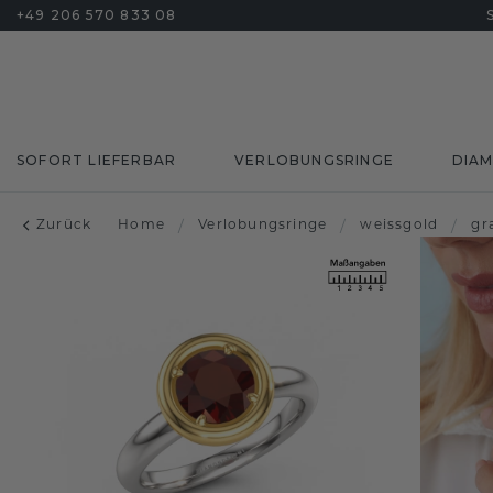
+49 206 570 833 08
SOFORT LIEFERBAR
VERLOBUNGSRINGE
DIA
Zurück
Home
/
Verlobungsringe
/
weissgold
/
gr