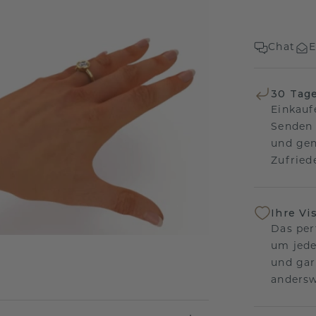
Chat
E
30 Tag
Einkauf
Senden 
und gen
Zufriede
Ihre Vi
Das per
um jede
und gar
andersw