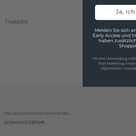
Ja, ic
Trustpilot
Melden Sie sich an
Early Access und I
haben zusätzlic
Shoppi
Mit Ihrer Anmeldung erklä
Mail-Marketing einver
allgemeinen Geschäf
Die Geschichte hinter Ihrem Schatz
DIAMONDSBYME