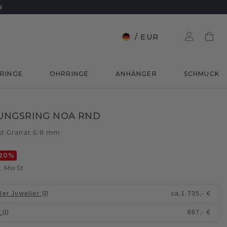
N
/
EUR
RINGE
OHRRINGE
ANHÄNGER
SCHMUCK
UNGSRING NOA RND
ld
Granat 6.8 mm
/
20
%
l. MwSt
ller Juwelier
:
ca.
1.735,- €
n
:
667,- €