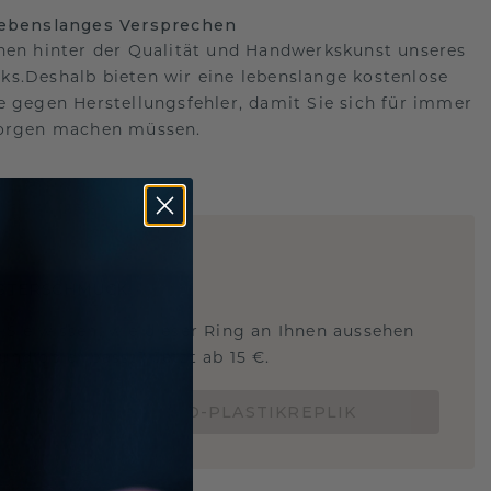
lebenslanges Versprechen
hen hinter der Qualität und Handwerkskunst unseres
s.Deshalb bieten wir eine lebenslange kostenlose
e gegen Herstellungsfehler, damit Sie sich für immer
Sorgen machen müssen.
ARTIG
!
STERSCHMUCK
 Sie wissen, wie dieser Ring an Ihnen aussehen
und ob er passt? Jetzt ab 15 €.
BESTELLE EINE 3D-PLASTIKREPLIK