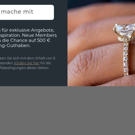
h mache mit
 für exklusive Angebote,
nspiration. Neue Members
h die Chance auf 500 €
ng-Guthaben.
ren Sie sich mit dem Erhalt von E-
standen.
Klicken Sie hier
für die
tsbedingungen dieser Aktion.