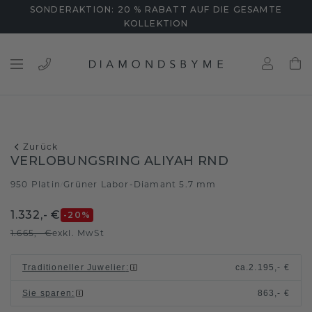
SONDERAKTION: 20 % RABATT AUF DIE GESAMTE
KOLLEKTION
Zurück
VERLOBUNGSRING ALIYAH RND
950 Platin
Grüner Labor-Diamant 5.7 mm
/
1.332,- €
-20
%
1.665,- €
exkl. MwSt
Traditioneller Juwelier
:
ca.
2.195,- €
Sie sparen
:
863,- €