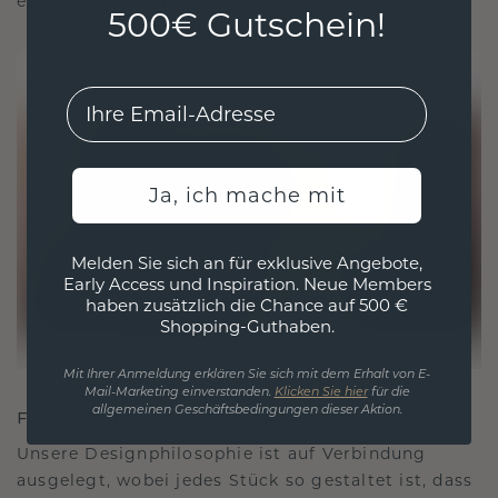
ethisch wie exquisit ist.
500€ Gutschein!
EMail
Ja, ich mache mit
Melden Sie sich an für exklusive Angebote,
Early Access und Inspiration. Neue Members
haben zusätzlich die Chance auf 500 €
Shopping-Guthaben.
Mit Ihrer Anmeldung erklären Sie sich mit dem Erhalt von E-
Mail-Marketing einverstanden.
Klicken Sie hier
für die
allgemeinen Geschäftsbedingungen dieser Aktion.
FÜR VERBINDUNGEN GESCHAFFEN
Unsere Designphilosophie ist auf Verbindung
ausgelegt, wobei jedes Stück so gestaltet ist, dass