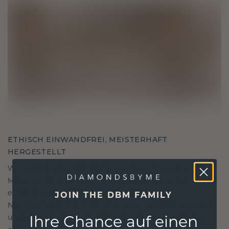
ETHISCH EINWANDFREI, MEISTERHAFT
HERGESTELLT
Wir wählen nur die besten, umweltfreundlichen
Materialien und Labor Diamanten aus. Unsere
erfahrenen Goldschmiede verbinden
JOIN THE DBM FAMILY
Nachhaltigkeit mit beispielloser Handwerkskunst
Ihre Chance auf einen
und stellen so sicher, dass Ihr Schmuck ebenso