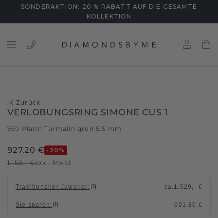
SONDERAKTION: 20 % RABATT AUF DIE GESAMTE
KOLLEKTION
Zurück
VERLOBUNGSRING SIMONE CUS 1
950 Platin
Turmalin grün 5.5 mm
/
927,20 €
-20
%
1.159,- €
exkl. MwSt
Traditioneller Juwelier
:
ca.
1.529,- €
Sie sparen
:
601,80 €