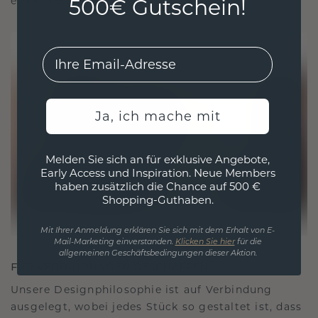
ethisch wie exquisit ist.
500€ Gutschein!
EMail
Ja, ich mache mit
Melden Sie sich an für exklusive Angebote,
Early Access und Inspiration. Neue Members
haben zusätzlich die Chance auf 500 €
Shopping-Guthaben.
Mit Ihrer Anmeldung erklären Sie sich mit dem Erhalt von E-
Mail-Marketing einverstanden.
Klicken Sie hier
für die
allgemeinen Geschäftsbedingungen dieser Aktion.
FÜR VERBINDUNGEN GESCHAFFEN
Unsere Designphilosophie ist auf Verbindung
ausgelegt, wobei jedes Stück so gestaltet ist, dass