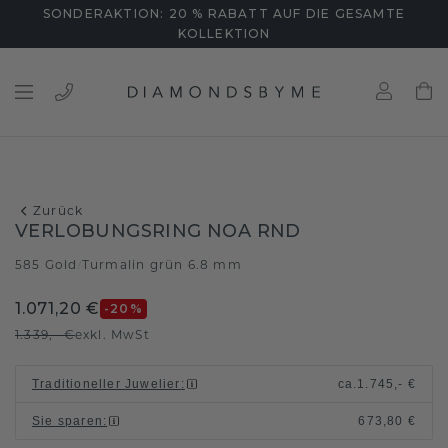
SONDERAKTION: 20 % RABATT AUF DIE GESAMTE
KOLLEKTION
Zurück
VERLOBUNGSRING NOA RND
585 Gold
Turmalin grün 6.8 mm
/
1.071,20 €
-20
%
1.339,- €
exkl. MwSt
Traditioneller Juwelier
:
ca.
1.745,- €
Sie sparen
:
673,80 €